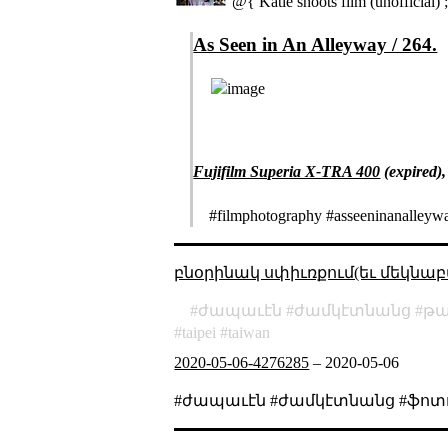
@{ Katie shoots film (unofficial) 
As Seen in An Alleyway / 264.
Fujifilm Superia X-TRA 400
(expired)
#filmphotography #asseeninanalleywa
բնօրինակ սփիւռքում(եւ մեկնաբ
ժապաւէն
ժամկէտնանց
թա
taipei
taiwan
2020-05-06-4276285
–
2020-05-06
#ժապաւէն #ժամկէտնանց #ֆոտ