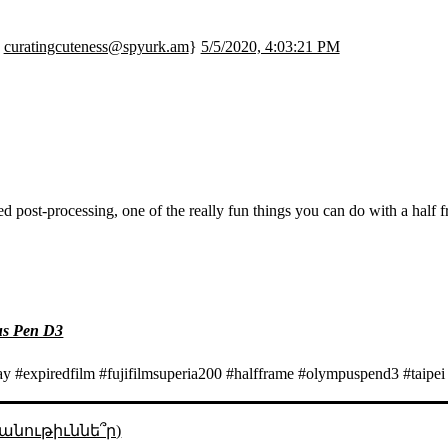
;
curatingcuteness@spyurk.am
}
5/5/2020, 4:03:21 PM
ed post-processing, one of the really fun things you can do with a half 
s Pen D3
y #expiredfilm #fujifilmsuperia200 #halfframe #olympuspend3 #taipei
անութիւննե՞ր)