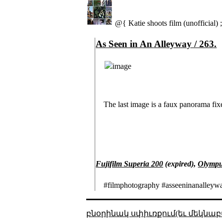
@{ Katie shoots film (unofficial) 
As Seen in An Alleyway / 263.
The last image is a faux panorama fix
Fujifilm Superia 200
(expired),
Olympu
#filmphotography #asseeninanalleywa
բնօրինակ սփիւռքում(եւ մեկնաբ