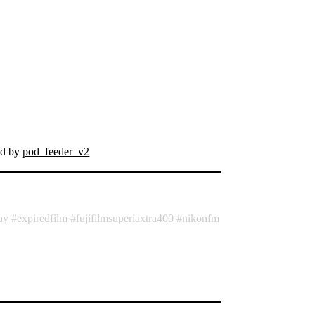
ed by
pod_feeder_v2
ay
expiredfilm
fujifilmsuperiaxtra400
nikonfm