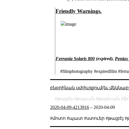
Friendly Warnings.
Ferrania Solaris 800
(expired),
Pentax
#filmphotography #expiredfilm #ferr
բնօրինակ սփիւռքում(եւ մեկնաբ
թայբէյ
թայւան
թայուան
ֆ
2020-04-09-4213916
–
2020-04-09
#մոտո #պատ #ստուեր #թայբէյ 