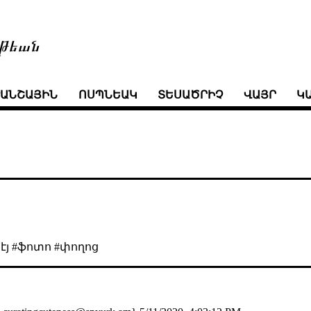
թեան
ՒԱՆՇԱՅԻՆ
ՈՍՊՆԵԱԿ
ՏԵՍԱԾՐԻՉ
ՎԱՅՐ
Կ
էյ #ֆոտո #փողոց