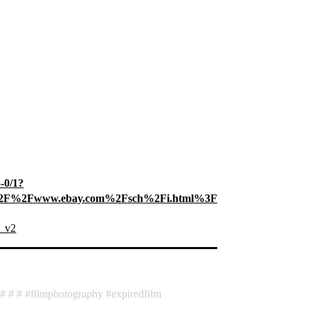
-0/1?
s%3A%2F%2Fwww.ebay.com%2Fsch%2Fi.html%3F_from%3DR40
r_v2
filmphotography
expiredfilm