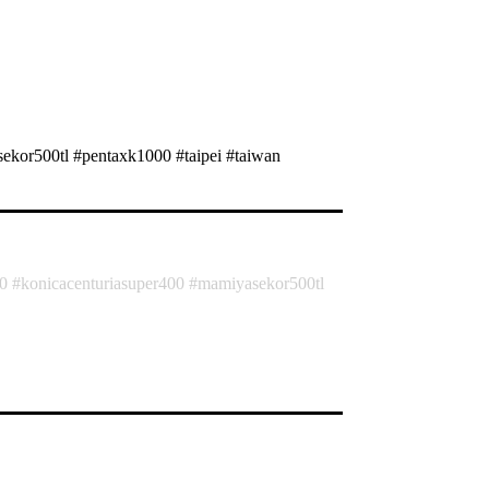
ekor500tl #pentaxk1000 #taipei #taiwan
00
konicacenturiasuper400
mamiyasekor500tl