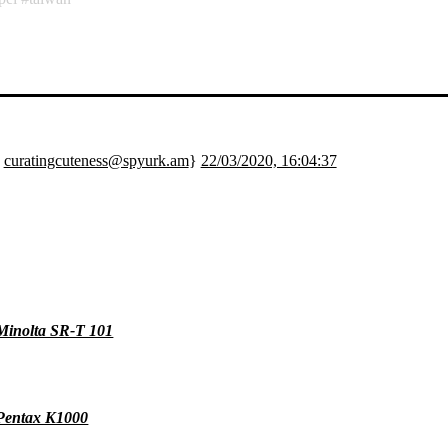
;
curatingcuteness@spyurk.am
}
22/03/2020, 16:04:37
Minolta SR-T 101
Pentax K1000