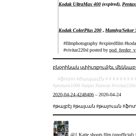
Kodak UltraMax 400
(expired),
Penta
Kodak ColorPlus 200
,
Mamiya/Sekor
#filmphotography #expiredfilm #kod
#vivitar220sl posted by
pod_feeder_
բնօրինակ սփիւռքում(եւ մեկնաբ
ֆոտո
ժապաւէն
pentaxk1000
taipei
taiwan
vivitar220s
2020-04-24-4248406
–
2020-04-24
#թայբէյ #թայւան #թայուան #ֆ
@{ Katie shoots film (unofficial) 