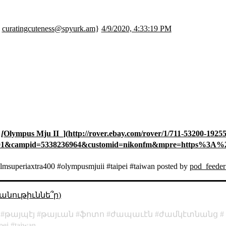
;
curatingcuteness@spyurk.am
}
4/9/2020, 4:33:19 PM
 [
Olympus Mju II
_](
http://rover.ebay.com/rover/1/711-53200-19255
10001&campid=5338236964&customid=nikonfm&mpre=http
ilmsuperiaxtra400 #olympusmjuii #taipei #taiwan posted by
pod_feede
անութիւննե՞ր)
թայպէյ
թայւան
ֆոտո
ժապաւէն
ժամկէտնանց
ipei
taiwan