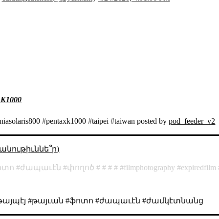
 K1000
aniasolaris800 #pentaxk1000 #taipei #taiwan posted by
pod_feeder_v2
անութիւննե՞ր)
ոտո
ժապաւէն
փողոծ
filmphotography
expiredfilm
#թայպէյ #թայւան #ֆոտո #ժապաւէն #ժամկէտնանց