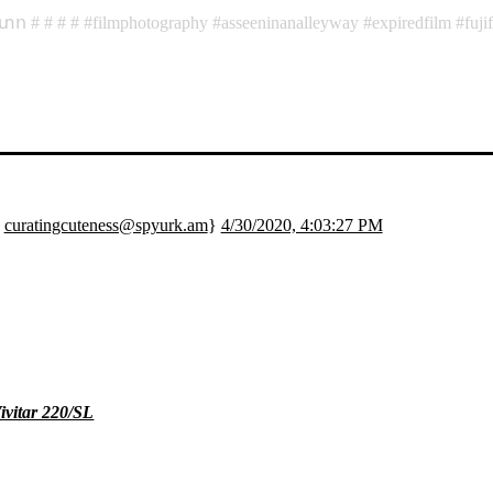
տո
filmphotography
asseeninanalleyway
expiredfilm
fuji
;
curatingcuteness@spyurk.am
}
4/30/2020, 4:03:27 PM
ivitar 220/SL