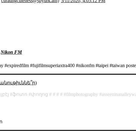
;
curatingcuteness@spyurk.am
}
5/11/2020, 4:03:12 PM
,
Nikon FM
y #expiredfilm #fujifilmsuperiaxtra400 #nikonfm #taipei #taiwan post
անութիւննե՞ր)
յբէյ
ֆոտո
փողոց
filmphotography
asseeninanalleyw
ո