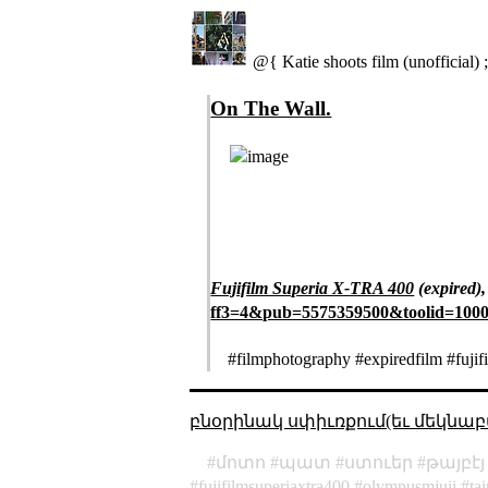
@{ Katie shoots film (unofficial) 
On The Wall.
Fujifilm Superia X-TRA 400
(expired),
ff3=4&pub=5575359500&toolid=
#filmphotography #expiredfilm #fujif
բնօրինակ սփիւռքում(եւ մեկնաբ
մոտո
պատ
ստուեր
թայբէյ
fujifilmsuperiaxtra400
olympusmjuii
ta