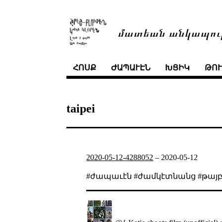
մատեան անկապու
ՀՈՍՔ
ԺԱՊԱՒԷՆ
ԽՑԻԿ
ԹՈ
taipei
2020-05-12-4288052
–
2020-05-12
#ժապաւէն #ժամկէտնանց #թայբ