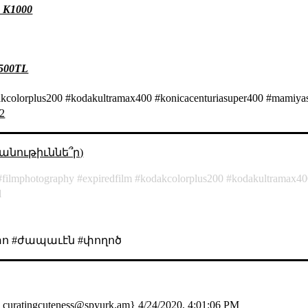
x K1000
 500TL
akcolorplus200 #kodakultramax400 #konicacenturiasuper400 #mamiyas
v2
անութիւննե՞ր)
filmphotography
expiredfilm
kodakcolorplus200
kodakultramax4
l
ոտո #ժապաւէն #փողոծ
;
curatingcuteness@spyurk.am
}
4/24/2020, 4:01:06 PM