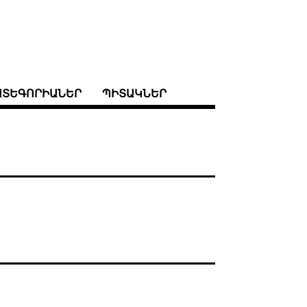
ԱՏԵԳՈՐԻԱՆԵՐ
ՊԻՏԱԿՆԵՐ