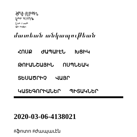
մատեան անկապութեան
ՀՈՍՔ
ԺԱՊԱՒԷՆ
ԽՑԻԿ
ԹՈՒԱՆՇԱՅԻՆ
ՈՍՊՆԵԱԿ
ՏԵՍԱԾՐԻՉ
ՎԱՅՐ
ԿԱՏԵԳՈՐԻԱՆԵՐ
ՊԻՏԱԿՆԵՐ
2020-03-06-4138021
#ֆոտո #ժապաւէն