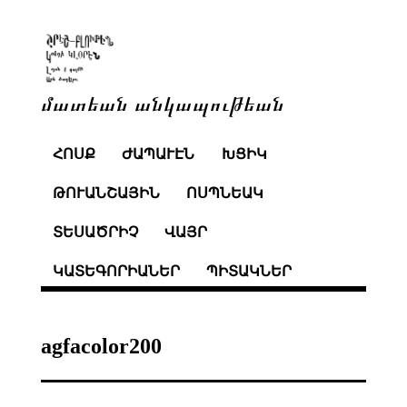
մատեան անկապութեան
ՀՈՍՔ
ԺԱՊԱՒԷՆ
ԽՑԻԿ
ԹՈՒԱՆՇԱՅԻՆ
ՈՍՊՆԵԱԿ
ՏԵՍԱԾՐԻՉ
ՎԱՅՐ
ԿԱՏԵԳՈՐԻԱՆԵՐ
ՊԻՏԱԿՆԵՐ
agfacolor200