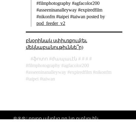
#filmphotography #agfacolor200
#asseeninanalleyway #expiredfilm
#nikonfm #taipei #taiwan posted by
pod_feeder_v2
բնօրինակ սփիւռքում(եւ
մեկնաբանութիւննե՞ր)
ֆոտո
ժապաւէն
filmphotography
agfacolor200
asseeninanalleyway
expiredfilm
nikonfm
taipei
taiwan
🅭 🅯 🄏 | բոլոր անոնց որ կը գտնուին
տիեզերքի միգամածութենէն անդին,
ողջոյններ։ |
թարմացուել է՝ 2026-02-19