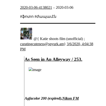
2020-03-06-4138021
–
2020-03-06
#ֆոտո #ժապաւէն
@{ Katie shoots film (unofficial) ;
curatingcuteness@spyurk.am
}
3/6/2020, 4:04:38
PM
As Seen in An Alleyway / 253.
Agfacolor 200 (expired),
Nikon FM