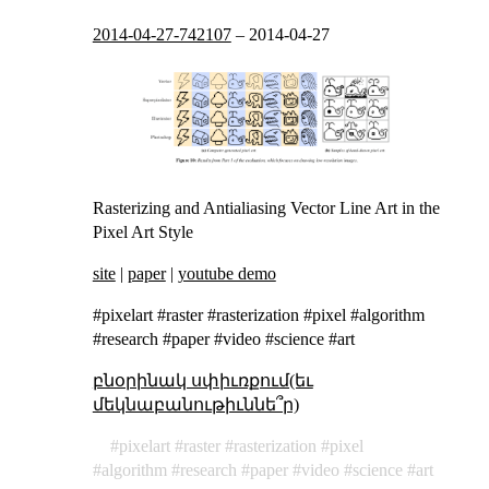
2014-04-27-742107
–
2014-04-27
Rasterizing and Antialiasing Vector Line Art in the
Pixel Art Style
site
|
paper
|
youtube demo
#pixelart #raster #rasterization #pixel #algorithm
#research #paper #video #science #art
բնօրինակ սփիւռքում(եւ
մեկնաբանութիւննե՞ր)
pixelart
raster
rasterization
pixel
algorithm
research
paper
video
science
art