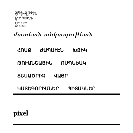
մատեան անկապութեան
ՀՈՍՔ
ԺԱՊԱՒԷՆ
ԽՑԻԿ
ԹՈՒԱՆՇԱՅԻՆ
ՈՍՊՆԵԱԿ
ՏԵՍԱԾՐԻՉ
ՎԱՅՐ
ԿԱՏԵԳՈՐԻԱՆԵՐ
ՊԻՏԱԿՆԵՐ
pixel