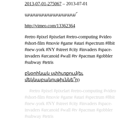
2013-07-01-275067
–
2013-07-01
աաաաաաաաաաա՜
http://vimeo.com/13362364
#retro #pixel #pixelart #retro-computing #video
#short-film #movie #game #atari #spectrum #8bit
#new-york #NY #street #city #invaders #space-
invaders #arcanoid #wall #tv #pacman #gobbler
#subway #tetris
բնօրինակ սփիւռքում(եւ
մեկնաբանութիւննե՞ր)
retro
pixel
pixelart
retro-computing
video
short-film
movie
game
atari
spectrum
8bit
new-york
NY
street
city
invaders
space-
invaders
arcanoid
wall
tv
pacman
gobbler
subway
tetris