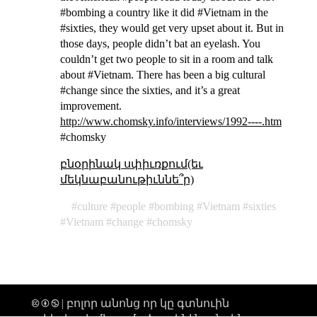
#bombing a country like it did #Vietnam in the
#sixties, they would get very upset about it. But in
those days, people didn’t bat an eyelash. You
couldn’t get two people to sit in a room and talk
about #Vietnam. There has been a big cultural
#change since the sixties, and it’s a great
improvement.
http://www.chomsky.info/interviews/1992----.htm
#chomsky
բնօրինակ սփիւռքում(եւ
մեկնաբանութիւննե՞ր)
culture
people
bombing
Vietnam
sixties
Vietnam
change
chomsky
🅭 🅯 🄏 | բոլոր անոնց որ կը գտնուին