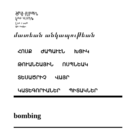
մատեան անկապութեան
ՀՈՍՔ
ԺԱՊԱՒԷՆ
ԽՑԻԿ
ԹՈՒԱՆՇԱՅԻՆ
ՈՍՊՆԵԱԿ
ՏԵՍԱԾՐԻՉ
ՎԱՅՐ
ԿԱՏԵԳՈՐԻԱՆԵՐ
ՊԻՏԱԿՆԵՐ
bombing