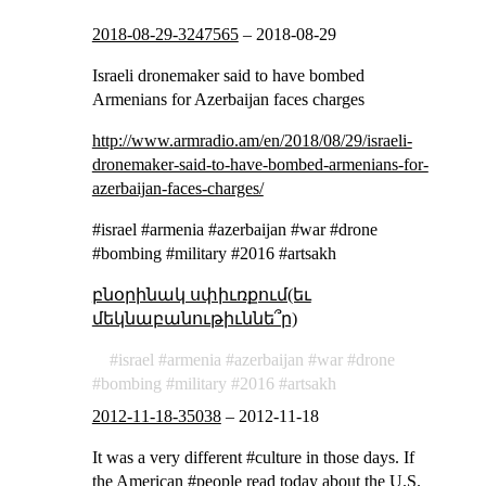
2018-08-29-3247565
–
2018-08-29
Israeli dronemaker said to have bombed
Armenians for Azerbaijan faces charges
http://www.armradio.am/en/2018/08/29/israeli-
dronemaker-said-to-have-bombed-armenians-for-
azerbaijan-faces-charges/
#israel #armenia #azerbaijan #war #drone
#bombing #military #2016 #artsakh
բնօրինակ սփիւռքում(եւ
մեկնաբանութիւննե՞ր)
israel
armenia
azerbaijan
war
drone
bombing
military
2016
artsakh
2012-11-18-35038
–
2012-11-18
It was a very different #culture in those days. If
the American #people read today about the U.S.