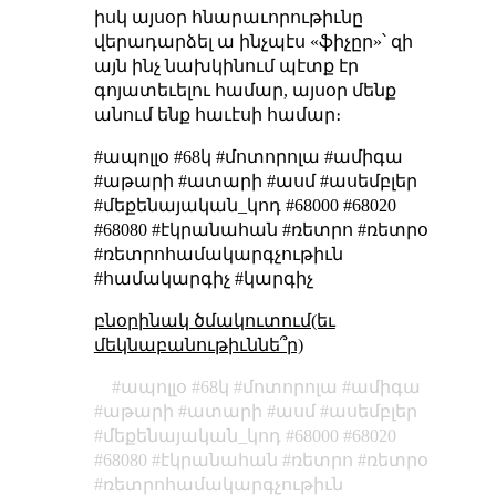
իսկ այսօր հնարաւորութիւնը
վերադարձել ա ինչպէս «ֆիչըր»՝ զի
այն ինչ նախկինում պէտք էր
գոյատեւելու համար, այսօր մենք
անում ենք հաւէսի համար։
#ապոլլօ #68կ #մոտորոլա #ամիգա
#աթարի #ատարի #ասմ #ասեմբլեր
#մեքենայական_կոդ #68000 #68020
#68080 #էկրանահան #ռետրո #ռետրօ
#ռետրոհամակարգչութիւն
#համակարգիչ #կարգիչ
բնօրինակ ծմակուտում(եւ
մեկնաբանութիւննե՞ր)
ապոլլօ
68կ
մոտորոլա
ամիգա
աթարի
ատարի
ասմ
ասեմբլեր
մեքենայական_կոդ
68000
68020
68080
էկրանահան
ռետրո
ռետրօ
ռետրոհամակարգչութիւն