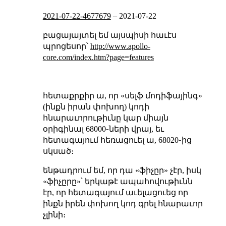
2021-07-22-4677679
–
2021-07-22
բացայայտել եմ այսպիսի հաւէս
պրոցեսոր՝
http://www.apollo-
core.com/index.htm?page=features
հետաքրքիր ա, որ «սելֆ մոդիֆայինգ»
(ինքն իրան փոխող) կոդի
հնարաւորութիւնը կար միայն
օրիգինալ 68000֊ների վրայ, եւ
հետագայում հեռացուել ա, 68020֊ից
սկսած։
ենթադրում եմ, որ դա «ֆիչըր» չէր, իսկ
«ֆիչըրը»՝ երկաթէ ապահովութիւնն
էր, որ հետագայում աւելացուեց որ
ինքն իրեն փոխող կոդ գրել հնարաւոր
չլինի։