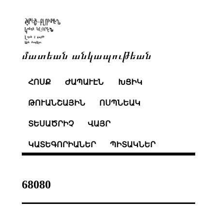
մատեան անկապութեան
ՀՈՍՔ
ԺԱՊԱՒԷՆ
ԽՑԻԿ
ԹՈՒԱՆՇԱՅԻՆ
ՈՍՊՆԵԱԿ
ՏԵՍԱԾՐԻՉ
ՎԱՅՐ
ԿԱՏԵԳՈՐԻԱՆԵՐ
ՊԻՏԱԿՆԵՐ
68080