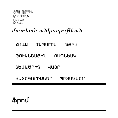
մատեան անկապութեան
ՀՈՍՔ
ԺԱՊԱՒԷՆ
ԽՑԻԿ
ԹՈՒԱՆՇԱՅԻՆ
ՈՍՊՆԵԱԿ
ՏԵՍԱԾՐԻՉ
ՎԱՅՐ
ԿԱՏԵԳՈՐԻԱՆԵՐ
ՊԻՏԱԿՆԵՐ
Ֆրոմ