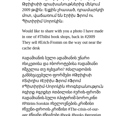
Թբիլիսիի գրախանութներից մեկում
2009 թվին։ Ելքին չհասած, դրամարկղի
մոտ, վաճառում են Էրիխ Ֆրոմ ու
Պիտիրիմ Սորոկին։
Would like to share with you a photo I have made
in one of #Tbilisi book shops, back in #2009
They sell #Erich-Fromm on the way out near the
cache desk
#ადამიანის სული
ადამიანის უნარი
#სიკეთისა და
#ბოროტებისა
#ადამიანი
#მგელია თუ #ცხვარი?
#ძალადობის
განსხვავებული
ფორმები
#Թբիլիսի
#Տփղիս #Էրիխ֊Ֆրոմ #Ֆրոմ
#Պիտիրիմ֊Սորոկին #հոգեբանություն
#գիրք #գրքեր #თბილისი #ერიხ-ფრომი
#ადამიანის-სული #პიტირიმ-სოროკინი
#Pitirim-Sorokin #ხელოვნების-კრიზისი
#ჩვენი-დროის-კრიზისი #The-crisis-of-our-
age #წიგნი #წიგნები #book #books #georgian