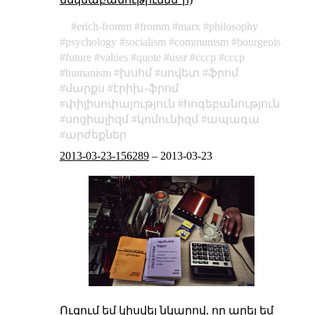
erich-fromm
fromm
marx
philosophy
psychology
socialism
communism
bourgeois
future
values
quote
ussr
cccp
ссср
humanism
խսհմ
սովետ
ֆրոմ
մարքս
էրիխ֊ֆրոմ
փիլիսոփայություն
հոգեբանություն
սոցիալիզմ
կոմունիզմ
ապագա
արժեքներ
2013-03-23-156289
–
2013-03-23
Ուզում եմ կիսվել նկարով, որ արել եմ