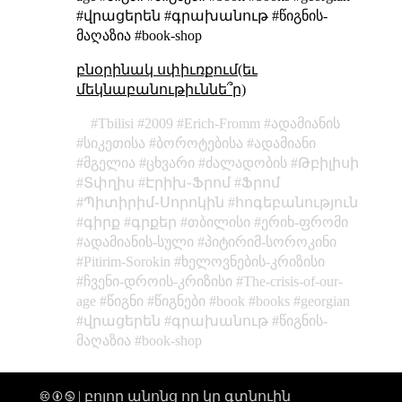
#վրացերեն #գրախանութ #წიგნის-
მაღაზია #book-shop
բնօրինակ սփիւռքում(եւ
մեկնաբանութիւննե՞ր)
Tbilisi
2009
Erich-Fromm
ადამიანის
სიკეთისა
ბოროტებისა
ადამიანი
მგელია
ცხვარი
ძალადობის
Թբիլիսի
Տփղիս
Էրիխ֊Ֆրոմ
Ֆրոմ
Պիտիրիմ֊Սորոկին
հոգեբանություն
գիրք
գրքեր
თბილისი
ერიხ-ფრომი
ადამიანის-სული
პიტირიმ-სოროკინი
Pitirim-Sorokin
ხელოვნების-კრიზისი
ჩვენი-დროის-კრიზისი
The-crisis-of-our-
age
წიგნი
წიგნები
book
books
georgian
վրացերեն
գրախանութ
წიგნის-
მაღაზია
book-shop
🅭 🅯 🄏 | բոլոր անոնց որ կը գտնուին