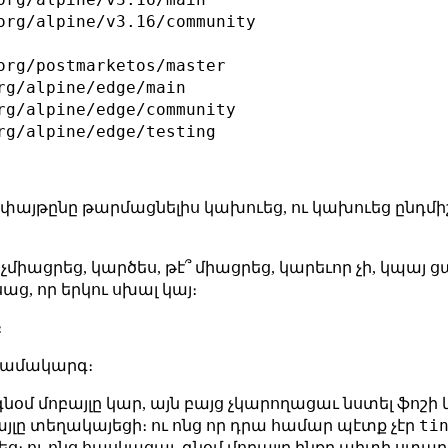
org/alpine/v3.16/community

org/postmarketos/master

rg/alpine/edge/main

rg/alpine/edge/community

փայթընը թարմացնելիս կախուեց, ու կախուեց ընդմիշ
միացրեց, կարծես, թէ՞ միացրեց, կարեւոր չի, կպայ ց
ց, որ երկու սխալ կայ։
։
համակարգ։
նօմ մոբայլը կար, այն բայց չկարողացաւ նստել ֆոշի 
ti
այլը տեղակայեցի։ ու ոնց որ դրա համար պէտք չէր
ուեց։ ու ոնց հասկացայ, գնօմ մոբայլը ինքը պիտի ստա