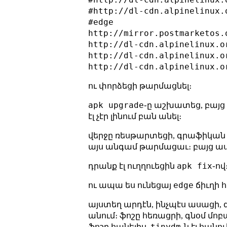
#http://dl-cdn.alpinelinux.
#edge

http://mirror.postmarketos.
http://dl-cdn.alpinelinux.o
http://dl-cdn.alpinelinux.o
ու փորձեցի թարմացնել։
apk upgrade
֊ը աշխատեց, բայց 
էլ չէր լինում բան անել։
վերջը ռեսթարտեցի, գրաֆիկան չ
այս անգամ թարմացաւ։ բայց ասա
apk fix
դրանք էլ ուղղուեցին
֊ով
edge
ու ապա ես ունեցայ
ճիւղի 
այստեղ արդէն, ինչպէս ասացի, գ
անում։ ֆոշը հեռացրի, գնօմ մոբ
tinydm
ֆոշը հանելիս,
֊ն էլ հան