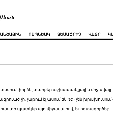
թեան
ՒԱՆՇԱՅԻՆ
ՈՍՊՆԵԱԿ
ՏԵՍԱԾՐԻՉ
ՎԱՅՐ
Կ
էտօսում փորձել տարբեր աշխատանքային միջավայր
ագրուած չի, չաթում էլ ասում են թէ «չեն խրախուսում
րաստի պատկեր այդ միջավայրով, եւ օգտագործել։