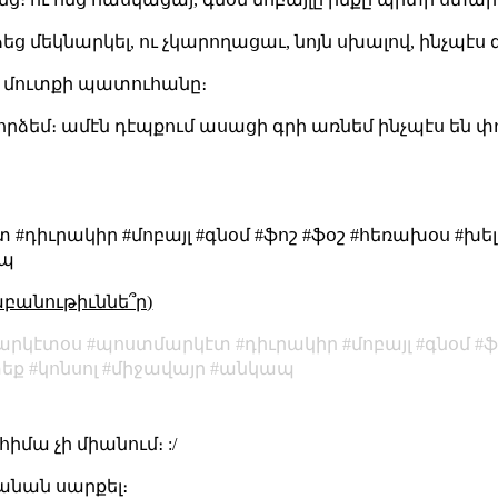
եց մեկնարկել, ու չկարողացաւ, նոյն սխալով, ինչպէ
ի մուտքի պատուհանը։
ը փորձեմ։ ամէն դէպքում ասացի գրի առնեմ ինչպէս են
դիւրակիր #մոբայլ #գնօմ #ֆոշ #ֆօշ #հեռախօս #խել
ապ
աբանութիւննե՞ր)
արկէտօս
պոստմարկէտ
դիւրակիր
մոբայլ
գնօմ
ֆ
եք
կոնսոլ
միջավայր
անկապ
հիմա չի միանում։ :/
ղանան սարքել։