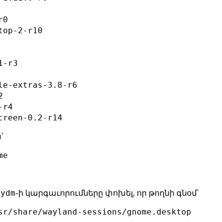
0

op-2-r10

-r3

le-extras-3.8-r6



r4

՝
me
nydm
֊ի կարգաւորումները փոխել, որ թողնի գնօմ՝
sr/share/wayland-sessions/gnome.desktop