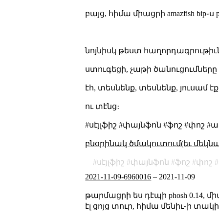
բայց, հիմա միացրի amazfish bip֊ս 
նոյնիսկ թեստ հաղորդագրութիւննե
ստուգեցի, չաթի ծանուցումները
էհ, տեսնենք, տեսնենք, յուսամ 
ու տէնց։
#սէյլֆիշ #փայնֆոն #ֆոշ #փոշ
բնօրինակ ծմակուտում(եւ մեկն
սէյլֆիշ
փայնֆոն
ֆոշ
փոշ
2021-11-09-6960016
–
2021-11-09
թարմացրի ես դէպի phosh 0.14, մ
էլ ցոյց տուր, հիմա մենիւ֊ի տակի