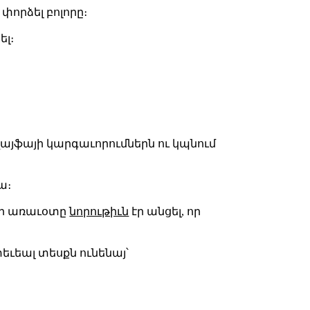
 փորձել բոլորը։
ել։
 վայֆայի կարգաւորումներն ու կպնում
ա։
սօր առաւօտը
նորութիւն
էր անցել, որ
տեւեալ տեսքն ունենայ՝