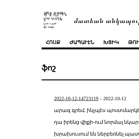
մատեան անկապու
ՀՈՍՔ
ԺԱՊԱՒԷՆ
ԽՑԻԿ
ԹՈ
ֆոշ
2022-10-12-14723119
–
2022-10-12
արագ գրեմ, ինչպէս պոստմարկ
դա իրենց վիքի֊ում նորմալ նկար
խրախուսում են ներբեռնել պատ