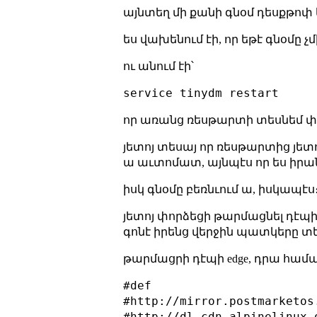
այնտեղ մի քանի գնօմ դեսքթոփ կա
ես վախենում էի, որ եթէ գնօմը 
ու անում էի՝
service tinydm restart
որ առանց ռեսթարտի տեսնեմ փոփ
յետոյ տեսայ որ ռեսթարտից յետո
ա աւտոմատ, այնպէս որ ես իրան
իսկ գնօմը բեռնւում ա, իսկապ
յետոյ փորձեցի թարմացնել դէպ
գոնէ իրենց վերջին պատկերը տեղ
թարմացրի դէպի edge, դրա հա
#def

#http://mirror.postmarketos
#http://dl-cdn.alpinelinux.