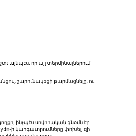
տ։ այնպէս, որ այլ տերմինալներում
անցով, շարունակեցի թարմացնելը, ու
կողքը, ինչպէս սովորական գնօմն էր
nydm
֊ի կարգաւորումները փոխել, զի
րտ լինէր առանց դրա։