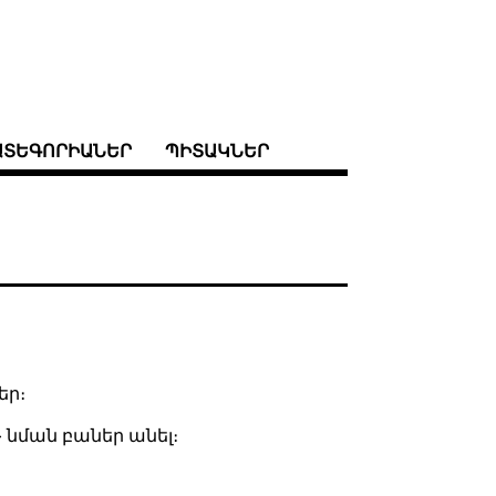
ԱՏԵԳՈՐԻԱՆԵՐ
ՊԻՏԱԿՆԵՐ
եր։
» նման բաներ անել։