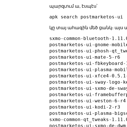
պարզւում ա, էսպէս՝
կը տայ ահագին մեծ ցանկ։ այս
sxmo-common-bluetooth-1.11.0
postmarketos-ui-gnome-mobile
postmarketos-ui-phosh-qt_twe
postmarketos-ui-mate-5-r6

postmarketos-ui-fbkeyboard-1
postmarketos-ui-plasma-mobil
postmarketos-ui-xfce4-0.5.1-
postmarketos-ui-sway-logo-ke
postmarketos-ui-sxmo-de-sway
postmarketos-ui-framebufferp
postmarketos-ui-weston-6-r4

postmarketos-ui-kodi-2-r3

postmarketos-ui-plasma-bigs
sxmo-common-qt_tweaks-1.11.0
postmarketos-ui-sxmo-de-dwm-