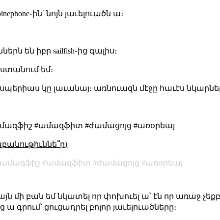
pinephone֊ին՝ նոյն յաւելուածն ա։
րն են իբր sailfish֊ից գալիս։
 ստանում եմ։
էքսպերիաս կը լաւանայ։ առնուազն մէջը հաւէս նկարներ
 #ամազֆիշ #ամազֆիտ #ժամացոյց #առօրեայ
աբանութիւննե՞ր)
ամազֆիշ
ամազֆիտ
ժամացոյց
առօրեայ
իայն մի բան եմ նկատել որ փոխուել ա՝ էն որ առաջ չեք
ց ա գրում՝ ցուցադրել բոլոր յաւելուածները։