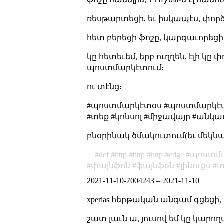
ռեսթարտեցի, եւ իսկապէս, փորձ
հետ բերեցի ֆոշը, կարգաւորեց
կը հետեւեմ, երբ ուղղեն, էլի կ
պոստմարկէտում։
ու տէնց։
#պոստմարկէտօս #պոստմարկէտ #
#տեք #կոնսոլ #միջավայր #անկ
բնօրինակ ծմակուտում(եւ մեկն
def
http
http
http
edge
պոստմ
փայնֆոն
ֆայնֆօն
լինուքս
տ
2021-11-10-7004243
–
2021-11-10
xperias հերթական անգամ գցեցի, 
շատ լաւն ա, յուսով եմ կը կարո