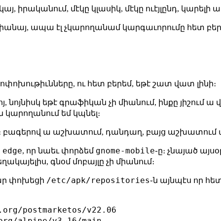
յ, իրականում, մէկը կլասիկ, մէկը ուէյլընդ, կարելի ա
չմիանայ, ապա էլ չկարողանամ կարգաւորումը հետ բեր
ոխութիւնները, ու հետ բերեմ, եթէ շատ վատ լինի։
յ, նոյնիսկ եթէ գրաֆիկան չի միանում, ինքը յիշում ա
 կարողանում եմ կպնել։
էս։ բագերով ա աշխատում, դանդաղ, բայց աշխատում 
edge
gnome-mobile
ի
, որ նաեւ փորձեմ
֊ը։ չնայած այ
ակայելիս, գնօմ մոբայլը չի միանում։
/etc/apk/repositories
մար փոխեցի
֊ն այնպէս որ հե
.org/postmarketos/v22.06

org/alpine/v3.16/main
