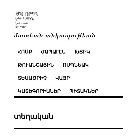
մատեան անկապութեան
ՀՈՍՔ
ԺԱՊԱՒԷՆ
ԽՑԻԿ
ԹՈՒԱՆՇԱՅԻՆ
ՈՍՊՆԵԱԿ
ՏԵՍԱԾՐԻՉ
ՎԱՅՐ
ԿԱՏԵԳՈՐԻԱՆԵՐ
ՊԻՏԱԿՆԵՐ
տեղական