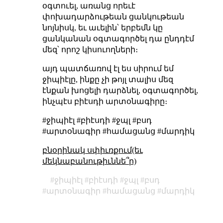
օգտուել, առանց որեւէ
փոխադարձութեան ցանկութեան
նոյնիսկ, եւ աւելին՝ երբեմն կը
ցանկանան օգտագործել դա ընդդէմ
մեզ՝ որոշ կիսուողների։
այդ պատճառով էլ ես սիրում եմ
ջիպիէլը, ինքը չի թոյլ տալիս մեզ
էնքան խոցելի դարձնել, օգտագործել,
ինչպէս բիէսդի արտօնագիրը։
#ջիպիէլ #բիէսդի #ջպլ #բսդ
#արտօնագիր #համացանց #մարդիկ
բնօրինակ սփիւռքում(եւ
մեկնաբանութիւննե՞ր)
ջիպիէլ
բիէսդի
ջպլ
բսդ
արտօնագիր
համացանց
մարդիկ