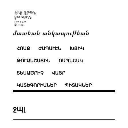
մատեան անկապութեան
ՀՈՍՔ
ԺԱՊԱՒԷՆ
ԽՑԻԿ
ԹՈՒԱՆՇԱՅԻՆ
ՈՍՊՆԵԱԿ
ՏԵՍԱԾՐԻՉ
ՎԱՅՐ
ԿԱՏԵԳՈՐԻԱՆԵՐ
ՊԻՏԱԿՆԵՐ
ջպլ