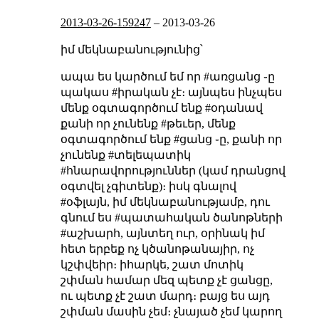
2013-03-26-159247
–
2013-03-26
իմ մեկնաբանությունից՝
ապա ես կարծում եմ որ #առցանց ֊ը
պակաս #իրական չէ։ այնպես ինչպես
մենք օգտագործում ենք #օդանավ
քանի որ չունենք #թեւեր, մենք
օգտագործում ենք #ցանց ֊ը, քանի որ
չունենք #տելեպատիկ
#հնարավորություններ (կամ դրանցով
օգտվել չգիտենք)։ իսկ գնալով
#օֆլայն, իմ մեկնաբանությամբ, դու
գնում ես #պատահական ծանոթների
#աշխարհ, այնտեղ ուր, օրինակ իմ
հետ երբեք ոչ կծանոթանայիր, ոչ
կշփվեիր։
իհարկե, շատ մոտիկ
շփման համար մեզ պետք չէ ցանցը,
ու պետք չէ շատ մարդ։ բայց ես այդ
շփման մասին չեմ։ չնայած չեմ կարող