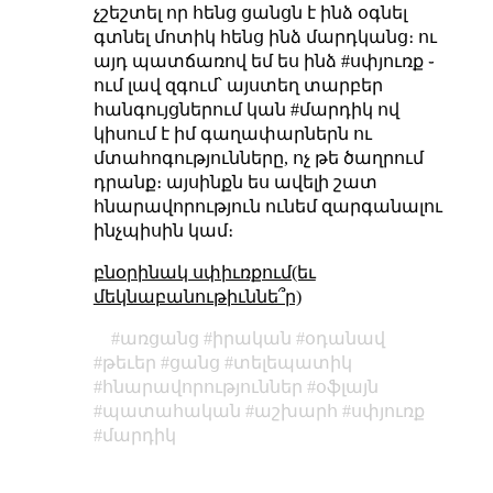
չշեշտել որ հենց ցանցն է ինձ օգնել
գտնել մոտիկ հենց ինձ մարդկանց։ ու
այդ պատճառով եմ ես ինձ #սփյուռք ֊
ում լավ զգում՝ այստեղ տարբեր
հանգույցներում կան #մարդիկ ով
կիսում է իմ գաղափարներն ու
մտահոգությունները, ոչ թե ծաղրում
դրանք։ այսինքն ես ավելի շատ
հնարավորություն ունեմ զարգանալու
ինչպիսին կամ։
բնօրինակ սփիւռքում(եւ
մեկնաբանութիւննե՞ր)
առցանց
իրական
օդանավ
թեւեր
ցանց
տելեպատիկ
հնարավորություններ
օֆլայն
պատահական
աշխարհ
սփյուռք
մարդիկ