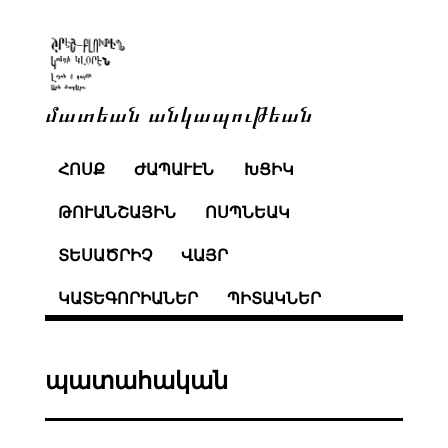
մատեան անկապութեան
ՀՈՍՔ
ԺԱՊԱՒԷՆ
ԽՑԻԿ
ԹՈՒԱՆՇԱՅԻՆ
ՈՍՊՆԵԱԿ
ՏԵՍԱԾՐԻՉ
ՎԱՅՐ
ԿԱՏԵԳՈՐԻԱՆԵՐ
ՊԻՏԱԿՆԵՐ
պատահական