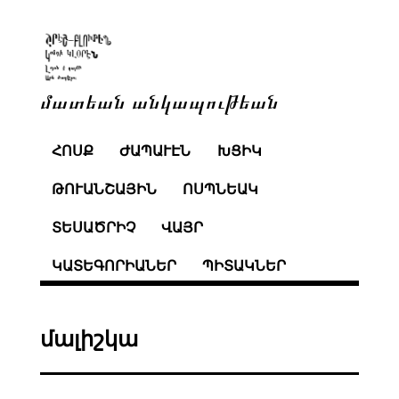
մատեան անկապութեան
ՀՈՍՔ
ԺԱՊԱՒԷՆ
ԽՑԻԿ
ԹՈՒԱՆՇԱՅԻՆ
ՈՍՊՆԵԱԿ
ՏԵՍԱԾՐԻՉ
ՎԱՅՐ
ԿԱՏԵԳՈՐԻԱՆԵՐ
ՊԻՏԱԿՆԵՐ
մալիշկա