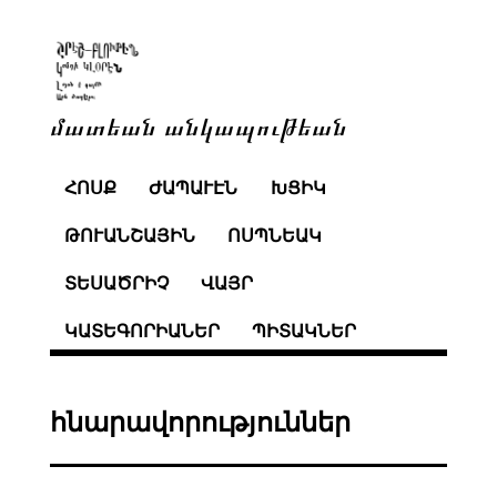
մատեան անկապութեան
ՀՈՍՔ
ԺԱՊԱՒԷՆ
ԽՑԻԿ
ԹՈՒԱՆՇԱՅԻՆ
ՈՍՊՆԵԱԿ
ՏԵՍԱԾՐԻՉ
ՎԱՅՐ
ԿԱՏԵԳՈՐԻԱՆԵՐ
ՊԻՏԱԿՆԵՐ
հնարավորություններ