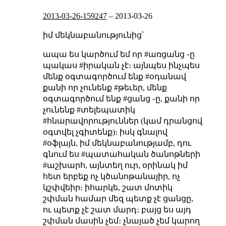
2013-03-26-159247
–
2013-03-26
իմ մեկնաբանությունից՝
ապա ես կարծում եմ որ #առցանց ֊ը
պակաս #իրական չէ։ այնպես ինչպես
մենք օգտագործում ենք #օդանավ
քանի որ չունենք #թեւեր, մենք
օգտագործում ենք #ցանց ֊ը, քանի որ
չունենք #տելեպատիկ
#հնարավորություններ (կամ դրանցով
օգտվել չգիտենք)։ իսկ գնալով
#օֆլայն, իմ մեկնաբանությամբ, դու
գնում ես #պատահական ծանոթների
#աշխարհ, այնտեղ ուր, օրինակ իմ
հետ երբեք ոչ կծանոթանայիր, ոչ
կշփվեիր։
իհարկե, շատ մոտիկ
շփման համար մեզ պետք չէ ցանցը,
ու պետք չէ շատ մարդ։ բայց ես այդ
շփման մասին չեմ։ չնայած չեմ կարող