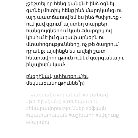
չշեշտել որ հենց ցանցն է ինձ օգնել
գտնել մոտիկ հենց ինձ մարդկանց։ ու
այդ պատճառով եմ ես ինձ #սփյուռք ֊
ում լավ զգում՝ այստեղ տարբեր
հանգույցներում կան #մարդիկ ով
կիսում է իմ գաղափարներն ու
մտահոգությունները, ոչ թե ծաղրում
դրանք։ այսինքն ես ավելի շատ
հնարավորություն ունեմ զարգանալու
ինչպիսին կամ։
բնօրինակ սփիւռքում(եւ
մեկնաբանութիւննե՞ր)
առցանց
իրական
օդանավ
թեւեր
ցանց
տելեպատիկ
հնարավորություններ
օֆլայն
պատահական
աշխարհ
սփյուռք
մարդիկ