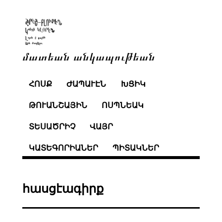
մատեան անկապութեան
ՀՈՍՔ
ԺԱՊԱՒԷՆ
ԽՑԻԿ
ԹՈՒԱՆՇԱՅԻՆ
ՈՍՊՆԵԱԿ
ՏԵՍԱԾՐԻՉ
ՎԱՅՐ
ԿԱՏԵԳՈՐԻԱՆԵՐ
ՊԻՏԱԿՆԵՐ
հասցէագիրք