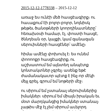
2015-12-12-1778338
–
2015-12-12
առաջ ես ունէի մեծ հասցէագիրք։ ու
հաւաքում էի բոլոր֊բոլոր, նոյնիսկ
թեթեւ ծանօթների կոորդինատները՝
հեռախօսի համար, էլ․ փոստի հասցէ,
ծննդեան օր, կայքի, կամ զանազան
սերուիսների հասցէներ՝ ամէնը։
հիմա ամէնը փոխուել է։ ես ունեմ
փոոոոքր հասցէագիրք, ու
աշխատում եմ այնտեղ անպէտք
կոնտակտներ չգրել։ ասենք եթէ
ժամանակաւոր պէտք է ինչ֊որ մէկի
մեյլ գրել, գրում եմ նոթերի մէջ։
ու սիրում եմ չստանալ սերուիսներից
իմակներ։ սիրում եմ միայն իրական եւ
մօտ մարդկանցից իմակներ ստանալ։
չաթիս մէջ էլ չեմ սիրում աւելորդ