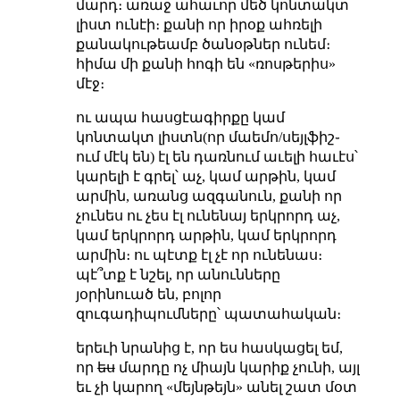
մարդ։ առաջ ահաւոր մեծ կոնտակտ
լիստ ունէի։ քանի որ իրօք ահռելի
քանակութեամբ ծանօթներ ունեմ։
հիմա մի քանի հոգի են «ռոսթերիս»
մէջ։
ու ապա հասցէագիրքը կամ
կոնտակտ լիստն(որ մաեմո/սեյլֆիշ֊
ում մէկ են) էլ են դառնում աւելի հաւէս՝
կարելի է գրել՝ աչ, կամ արթին, կամ
արմին, առանց ազգանուն, քանի որ
չունես ու չես էլ ունենայ երկրորդ աչ,
կամ երկրորդ արթին, կամ երկրորդ
արմին։ ու պէտք էլ չէ որ ունենաս։
պէ՞տք է նշել, որ անունները
յօրինուած են, բոլոր
զուգադիպումները՝ պատահական։
երեւի նրանից է, որ ես հասկացել եմ,
որ
ես
մարդը ոչ միայն կարիք չունի, այլ
եւ չի կարող «մեյնթեյն» անել շատ մօտ