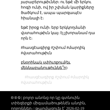
յարաբերութիւներ։ ու եթէ մի երկու
հոգի ունի, ով իր շփման կարիքները
ծածկում է, ապա պարզապէս
հիանալի է։
եթէ իրօք ունի։ երբ երկկողմանի
վստահութիւն կայ։ էլ չխորանամ դա
որն է։
#հասցէագիրք #շփում #մարդիկ
#վստահութիւն
բնօրինակ սփիւռքում(եւ
մեկնաբանութիւննե՞ր)
հասցէագիրք
շփում
մարդիկ
վստահութիւն
🅭 🅯 🄏 | բոլոր անոնց որ կը գտնուին
տիեզերքի միգամածութենէն անդին,
ողջոյններ։ |
թարմացուել է՝ 2026-02-19