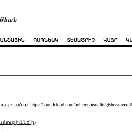
թեան
ՒԱՆՇԱՅԻՆ
ՈՍՊՆԵԱԿ
ՏԵՍԱԾՐԻՉ
ՎԱՅՐ
Կ
արակուած ա՝
https://soundcloud.com/bohemnotsradio/gisher-mveq
#
անութիւննե՞ր)