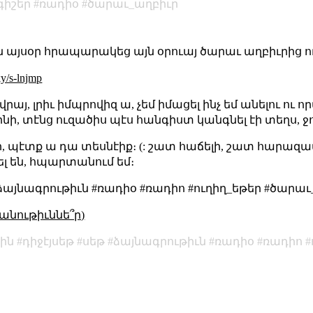
գիշեր
ռադիօ
ծարաւ_աղբիւր
֊ն այսօր հրապարակեց այն օրուայ ծարաւ աղբիւրից ո
ky/s-lnjmp
֊ի վրայ, լրիւ իմպրովիզ ա, չեմ իմացել ինչ եմ անելու ու
ի, տէնց ուզածիս պէս հանգիստ կանգնել էի տեղս, ջու
ր, պէտք ա դա տեսնէիք։ (: շատ հաճելի, շատ հարազա
ել են, հպարտանում եմ։
 #ձայնագրութիւն #ռադիօ #ռադիո #ուղիղ_եթեր #ծարա
անութիւննե՞ր)
յին
դիջէյսեթ
սեթ
ձայնագրութիւն
ռադիօ
ռադիո