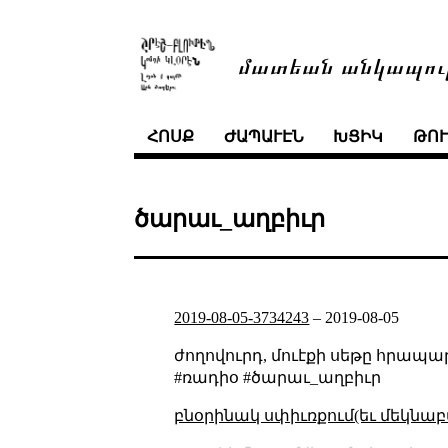
մատեան անկապու
ՀՈՍՔ
ԺԱՊԱՒԷՆ
ԽՑԻԿ
ԹՈ
ծարաւ_աղբիւր
2019-08-05-3734243
–
2019-08-05
ժողովուրդ, մուէքի սեթը հրապ
#ռադիօ #ծարաւ_աղբիւր
բնօրինակ սփիւռքում(եւ մեկնաբ