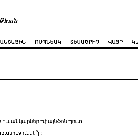
թեան
ՒԱՆՇԱՅԻՆ
ՈՍՊՆԵԱԿ
ՏԵՍԱԾՐԻՉ
ՎԱՅՐ
Կ
#լուսանկարներ #փայնֆոն #լուտ
աբանութիւննե՞ր)