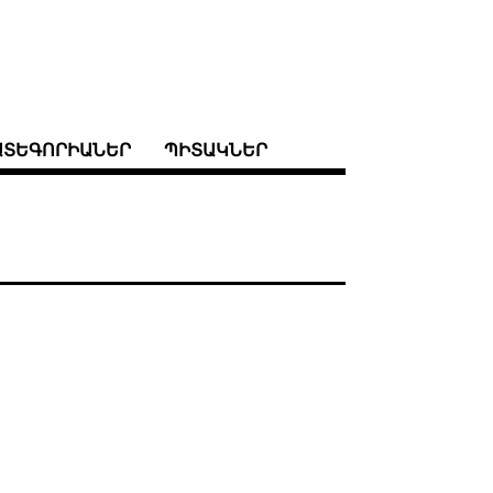
ԱՏԵԳՈՐԻԱՆԵՐ
ՊԻՏԱԿՆԵՐ