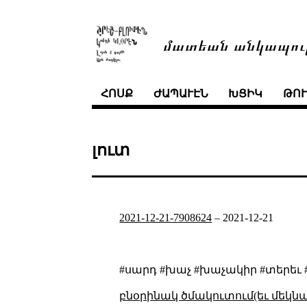
մատեան անկապու
ՀՈՍՔ
ԺԱՊԱՒԷՆ
ԽՑԻԿ
ԹՈ
լուտ
2021-12-21-7908624
–
2021-12-21
#սարդ #խաչ #խաչակիր #տերեւ 
բնօրինակ ծմակուտում(եւ մեկն