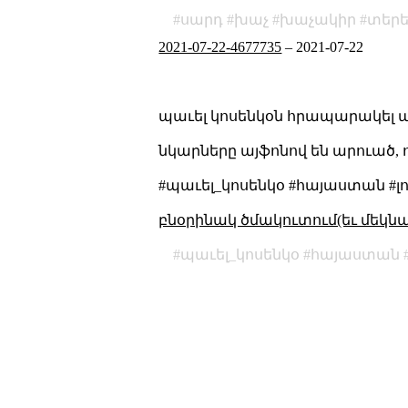
սարդ
խաչ
խաչակիր
տերե
2021-07-22-4677735
–
2021-07-22
պաւել կոսենկօն հրապարակել 
նկարները այֆոնով են արուած, ու
#պաւել_կոսենկօ #հայաստան #լ
բնօրինակ ծմակուտում(եւ մեկն
պաւել_կոսենկօ
հայաստան