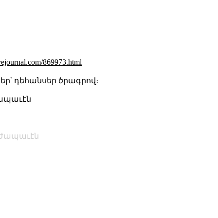
ivejournal.com/869973.html
t֊եր՝ դեհանսեր ծրագրով։
ժապաւէն
ժապաւէն