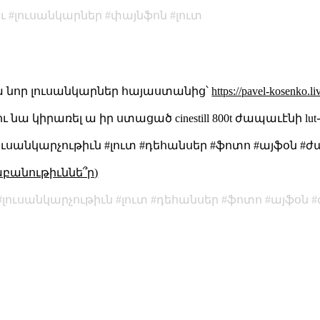
ւ
լուսանկարներ
փայնֆոն
լուտ
ա նոր լուսանկարներ հայաստանից՝
https://pavel-kosenko.l
 նա կիրառել ա իր ստացած cinestill 800t ժապաւէնի lu
ուսանկարչութիւն #լուտ #դեհանսեր #ֆոտո #այֆօն #
աբանութիւննե՞ր)
լուսանկարչութիւն
լուտ
դեհանսեր
ֆոտո
այֆօն