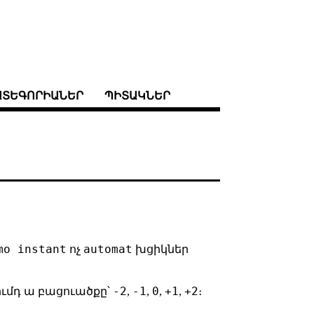
ԱՏԵԳՈՐԻԱՆԵՐ
ՊԻՏԱԿՆԵՐ
mo instant
automat
ոչ
խցիկներ
-2
-1
0
+1
+2
ումդ ա բացուածքը՝
,
,
,
,
։