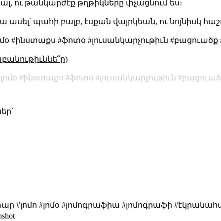
լ, ու թանկարժէք թղթիկները փչացնում ես։
ի ա ասել՝ պահի բալբ, էսքան վայրկեան, ու նոյնիսկ հա
#լոմօ #ինստաքս #ֆոտօ #լուսանկարչութիւն #բացուա
աբանութիւննե՞ր)
լոմօ
ինստաքս
ֆոտօ
լուսանկարչութիւն
բացուած
եր՝
#լոմո #լոմօ #լոմոգրաֆիա #լոմոգրաֆի #էկրանահան #ա
nshot