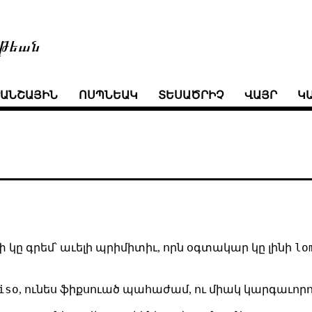
թեան
ՒԱՆՇԱՅԻՆ
ՈՍՊՆԵԱԿ
ՏԵՍԱԾՐԻՉ
ՎԱՅՐ
Կ
lo
 կը գրեմ՝ աւելի պրիմիտիւ, որն օգտակար կը լինի
iso
, ունես ֆիքսուած պահաժամ, ու միակ կարգաւոր