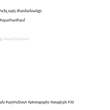
շուել այդ ժամանակը։
ծք #պահաժամ
ք
պահաժամ
րուեստ #photography #anaglyph #3d