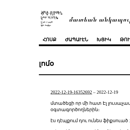
մատեան անկապու
ՀՈՍՔ
ԺԱՊԱՒԷՆ
ԽՑԻԿ
ԹՈ
լոմօ
2022-12-19-16352692
–
2022-12-19
մտածեցի որ մի հատ Էլ լուսաչափ
օգտագործողներին։
էս դէպքում դու ունես ֆիքսուած