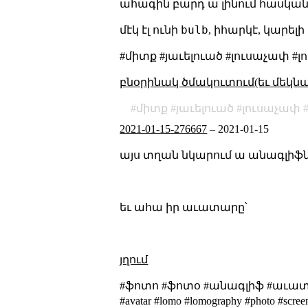
ահագին բարդ ա լինում հասկանա
bulb
մէկ էլ ունի
, իհարկէ, կարել
#միտք #յաւելուած #լուսաչափ 
բնօրինակ ծմակուտում(եւ մեկն
միտք
յաւելուած
լուսաչափ
2021-01-15-276667
–
2021-01-15
այս տղան նկարում ա անագլիֆն
եւ ահա իր աւատարը՝
յղում
#ֆոտո #ֆոտօ #անագլիֆ #աւատար 
#avatar #lomo #lomography #photo #scree