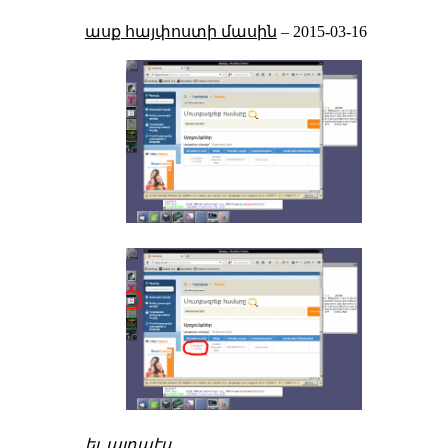
ասք հայփոստի մասին
–
2015-03-16
եւ այդպէս