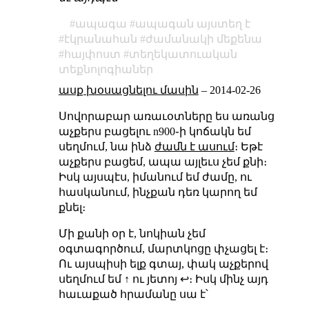
ապագա
ապագան այստեղ է
էկրանահան
ժամանակի մեքենա
հայփոստ
տեղեկատուական
տեքնոլոգիաներ
ասք խօսացնելու մասին
–
2014-02-26
Սովորաբար առաւօտները ես առանց
աչքերս բացելու n900֊ի կոճակն եմ
սեղմում, նա ինձ
ժամն է ասում
։ Եթէ
աչքերս բացեմ, ապա այլեւս չեմ քնի։
Իսկ այսպէս, իմանում եմ ժամը, ու
հասկանում, ինչքան դեռ կարող եմ
քնել։
Մի քանի օր է, նոկիան չեմ
օգտագործում, մարտկոցը փչացել է։
Ու այսպիսի ելք գտայ, փակ աչքերով
սեղմում եմ ↑ ու յետոյ ↩։ Իսկ մինչ այդ
հաւաքած հրամանը սա է՝