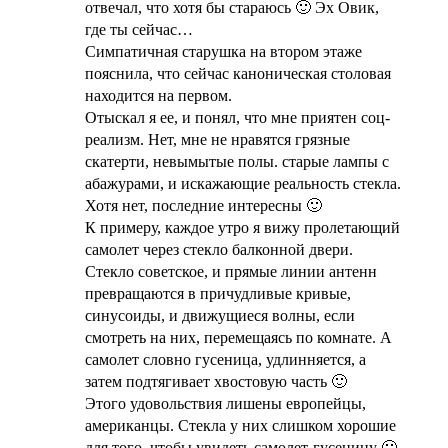
отвечал, что хотя бы стараюсь 🙂 Эх Овик,
где ты сейчас…
Симпатичная старушка на втором этаже
пояснила, что сейчас каноническая столовая
находится на первом.
Отыскал я ее, и понял, что мне приятен соц-
реализм. Нет, мне не нравятся грязные
скатерти, невымытые полы. старые лампы с
абажурами, и искажающие реальность стекла.
Хотя нет, последние интересны 🙂
К примеру, каждое утро я вижу пролетающий
самолет через стекло балконной двери.
Стекло советское, и прямые линии антенн
превращаются в причудливые кривые,
синусоиды, и движущиеся волны, если
смотреть на них, перемещаясь по комнате. А
самолет словно гусеница, удлинняется, а
затем подтягивает хвостовую часть 🙂
Этого удовольствия лишены европейцы,
американцы. Стекла у них слишком хорошие
для того, чтобы увидеть самолет-гусеницу 🙂