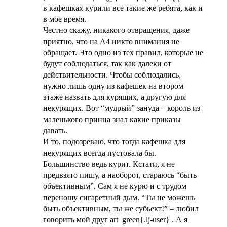
в кафешках курили все такие же ребята, как и
в мое время.
Честно скажу, никакого отвращения, даже
приятно, что на А4 никто внимания не
обращает. Это одно из тех правил, которые не
будут соблюдаться, так как далеки от
действительности. Чтобы соблюдались,
нужно лишь одну из кафешек на втором
этаже назвать для курящих, а другую для
некурящих. Вот “мудрый” зануда – король из
маленького принца знал какие приказы
давать.
И то, подозреваю, что тогда кафешка для
некурящих всегда пустовала бы.
Большинство ведь курит. Кстати, я не
предвзято пишу, а наоборот, стараюсь “быть
объективным”. Сам я не курю и с трудом
переношу сигаретный дым. “Ты не можешь
быть объективным, ты же субьект!” – любил
говорить мой друг
art_green
{.lj-user} . А я