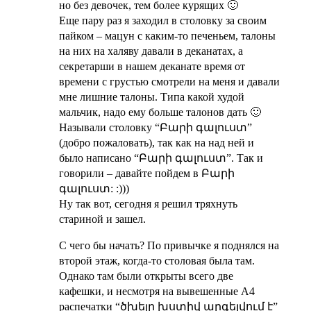
но без девочек, тем более курящих 🙂
Еще пару раз я заходил в столовку за своим
пайком – мацун с каким-то печеньем, талоны
на них на халяву давали в деканатах, а
секретарши в нашем деканате время от
времени с грустью смотрели на меня и давали
мне лишние талоны. Типа какой худой
мальчик, надо ему больше талонов дать 🙂
Называли столовку “Բարի գալուստ”
(добро пожаловать), так как на над ней и
было написано “Բարի գալուստ”. Так и
говорили – давайте пойдем в Բարի
գալուստ: :)))
Ну так вот, сегодня я решил тряхнуть
стариной и зашел.
С чего бы начать? По привычке я поднялся на
второй этаж, когда-то столовая была там.
Однако там были открыты всего две
кафешки, и несмотря на вывешенные А4
распечатки “ծխելը խստիվ արգելվում է”