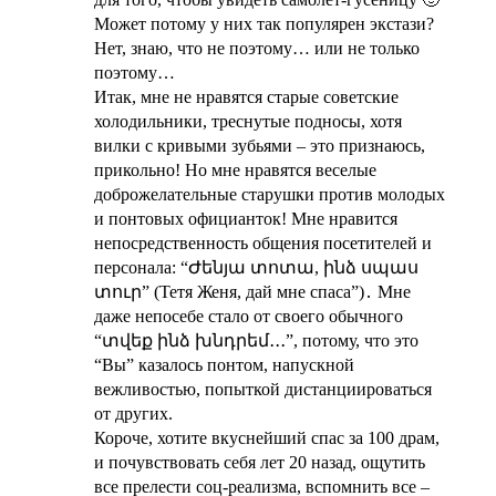
Может потому у них так популярен экстази?
Нет, знаю, что не поэтому… или не только
поэтому…
Итак, мне не нравятся старые советские
холодильники, треснутые подносы, хотя
вилки с кривыми зубьями – это признаюсь,
прикольно! Но мне нравятся веселые
доброжелательные старушки против молодых
и понтовых официанток! Мне нравится
непосредственность общения посетителей и
персонала: “Ժենյա տոտա, ինձ սպաս
տուր” (Тетя Женя, дай мне спаса”)․ Мне
даже непосебе стало от своего обычного
“տվեք ինձ խնդրեմ․․․”, потому, что это
“Вы” казалось понтом, напускной
вежливостью, попыткой дистанциироваться
от других.
Короче, хотите вкуснейший спас за 100 драм,
и почувствовать себя лет 20 назад, ощутить
все прелести соц-реализма, вспомнить все –