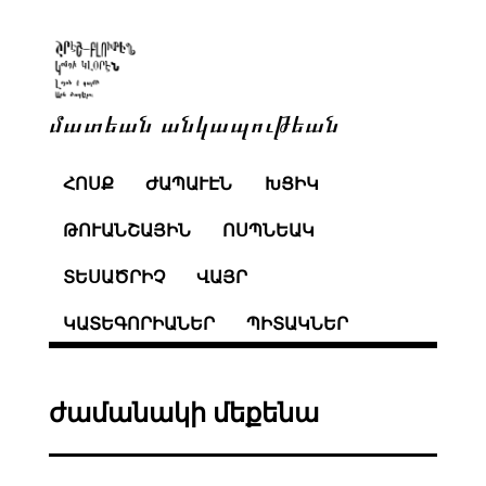
մատեան անկապութեան
ՀՈՍՔ
ԺԱՊԱՒԷՆ
ԽՑԻԿ
ԹՈՒԱՆՇԱՅԻՆ
ՈՍՊՆԵԱԿ
ՏԵՍԱԾՐԻՉ
ՎԱՅՐ
ԿԱՏԵԳՈՐԻԱՆԵՐ
ՊԻՏԱԿՆԵՐ
ժամանակի մեքենա