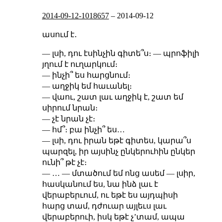
2014-09-12-1018657
–
2014-09-12
ասում է․
— լսի, դու էսինչին գիտե՞ս։ — պրոֆիլի
յղում է ուղարկում։
— ինչի՞ ես հարցնում։
— աղջիկ եմ հաւանել։
— վաու, շատ լաւ աղջիկ է, շատ եմ
սիրում նրան։
— չէ նրան չէ։
— հմ՞։ բա ինչի՞ ես…
— լսի, դու իրան եթէ գիտես, կարա՞ս
պարզել, իր այսինչ ընկերուհին ընկեր
ունի՞ թէ չէ։
— … — մտածում եմ ոնց ասեմ — լսիր,
հասկանում ես, նա ինձ լաւ է
վերաբերւում, ու եթէ ես այդպիսի
հարց տամ, դժուար այլեւս լաւ
վերաբերուի, իսկ եթէ չʼտամ, ապա