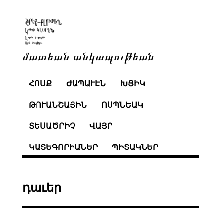
մատեան անկապութեան
ՀՈՍՔ
ԺԱՊԱՒԷՆ
ԽՑԻԿ
ԹՈՒԱՆՇԱՅԻՆ
ՈՍՊՆԵԱԿ
ՏԵՍԱԾՐԻՉ
ՎԱՅՐ
ԿԱՏԵԳՈՐԻԱՆԵՐ
ՊԻՏԱԿՆԵՐ
դաւեր