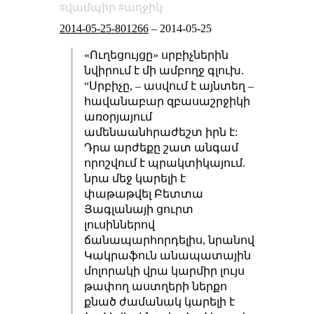
վամպիր
աղջիկ
2014-05-25-801266
–
2014-05-25
«Ուղեցույցը» սրբիչներին
նվիրում է մի ամբողջ գլուխ.
“Սրբիչը, – ասվում է այնտեղ –
հավանաբար զբասաշրջիկի
առօրյայում
ամենաանհրաժեշտ իրն է:
Դրա արժեքը շատ անգամ
որոշվում է պրակտիկայում.
նրա մեջ կարելի է
փաթաթվել Բետտա
Յագլանայի ցուրտ
լուսիններով
ճանապարհորդելիս, նրանով
Կակրաֆուն անապատային
մոլորակի վրա կարմիր լույս
թափող աստղերի ներքո
քնած ժամանակ կարելի է