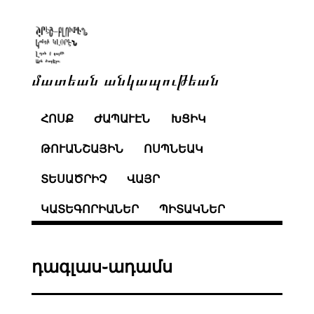
մատեան անկապութեան
ՀՈՍՔ
ԺԱՊԱՒԷՆ
ԽՑԻԿ
ԹՈՒԱՆՇԱՅԻՆ
ՈՍՊՆԵԱԿ
ՏԵՍԱԾՐԻՉ
ՎԱՅՐ
ԿԱՏԵԳՈՐԻԱՆԵՐ
ՊԻՏԱԿՆԵՐ
դագլաս֊ադամս