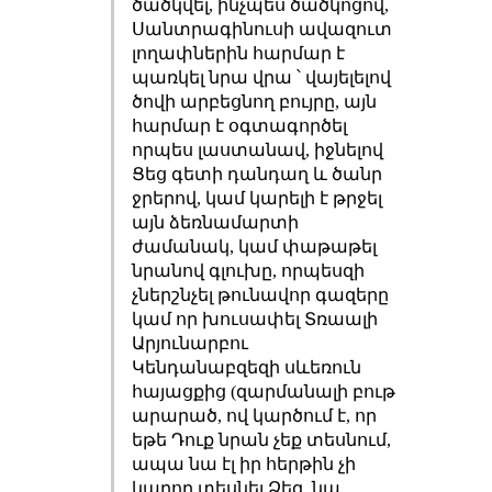
ծածկվել, ինչպես ծածկոցով,
Սանտրագինուսի ավազուտ
լողափներին հարմար է
պառկել նրա վրա ՝ վայելելով
ծովի արբեցնող բույրը, այն
հարմար է օգտագործել
որպես լաստանավ, իջնելով
Ցեց գետի դանդաղ և ծանր
ջրերով, կամ կարելի է թրջել
այն ձեռնամարտի
ժամանակ, կամ փաթաթել
նրանով գլուխը, որպեսզի
չներշնչել թունավոր գազերը
կամ որ խուսափել Տռաալի
Արյունարբու
Կենդանաբզեզի սևեռուն
հայացքից (զարմանալի բութ
արարած, ով կարծում է, որ
եթե Դուք նրան չեք տեսնում,
ապա նա էլ իր հերթին չի
կարող տեսնել Ձեզ, նա