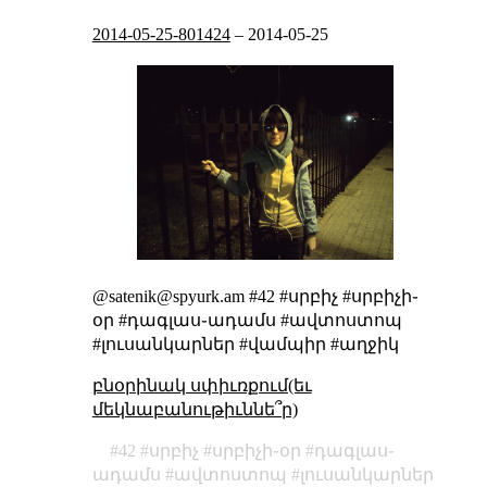
2014-05-25-801424
–
2014-05-25
@satenik@spyurk.am #42 #սրբիչ #սրբիչի֊
օր #դագլաս֊ադամս #ավտոստոպ
#լուսանկարներ #վամպիր #աղջիկ
բնօրինակ սփիւռքում(եւ
մեկնաբանութիւննե՞ր)
42
սրբիչ
սրբիչի֊օր
դագլաս֊
ադամս
ավտոստոպ
լուսանկարներ