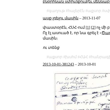
բնօրինակ սփիւռքում(եւ մեկնաբ
գաղութ
հայերէն
աքսոր
սփ
ասք լռելու մասին
–
2013-11-07
փաստօրէն, ՀՍՀ֊ում [
1
] [
2
] ոչ մ
Ոչ էլ ասուած է, որ նա գրել է «
Ծա
մասին։
ու տենց
աքսոր
խսհմ
ՀԱՀ
հանրագ
2013-10-01-381243
–
2013-10-01