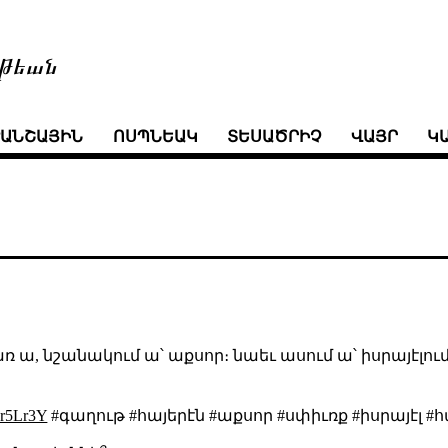
թեան
ՒԱՆՇԱՅԻՆ
ՈՍՊՆԵԱԿ
ՏԵՍԱԾՐԻՉ
ՎԱՅՐ
Կ
բառ ա, նշանակում ա՝ աքսոր։ նաեւ ասում ա՝ իսրայ
Mr5Lr3Y
#գաղութ #հայերէն #աքսոր #սփիւռք #իսրայէլ #հա