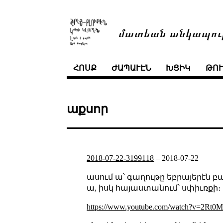
մատեան անկապու
ՀՈՍՔ
ԺԱՊԱՒԷՆ
ԽՑԻԿ
ԹՈ
աքսոր
2018-07-22-3199118
–
2018-07-22
ասում ա՝ գաղութը եբրայերէն 
ա, իսկ հայաստանում՝ սփիւռքի։
https://www.youtube.com/watch?v=2Rt0