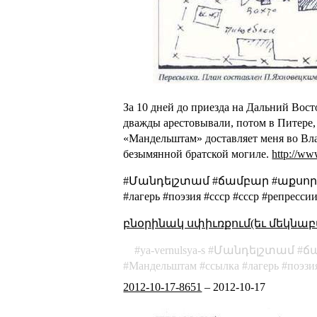
За 10 дней до приезда на Дальний Вос
дважды арестовывали, потом в Питере,
«Мандельштам» доставляет меня во Вла
безымянной братской могиле.
http://ww
#Մանդելշտամ #ճամբար #աքսոր #
#лагерь #поэзия #ссср #cccp #репресси
բնօրինակ սփիւռքում(եւ մեկնաբ
ya-vernulsya-s
Մանդելշտամ
ճ
Mандельштам
ссылка
лагерь
поэзи
2012-10-17-8651
–
2012-10-17