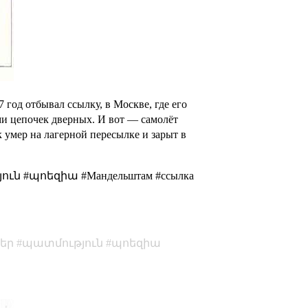
37 год отбывал ссылку
, в Москве, где его
ми цепочек дверных
. И вот — самолёт
к
умер на лагерной пересылке
и зарыт в
ն #պոեզիա #Mандельштам #ссылка
եր
պատմություն
պոեզիա