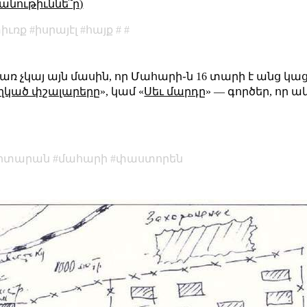
անութիւննե՞ր)
իւռք
իսրայէլ
հայք
ի բառ չկայ այն մասին, որ Մահարի֊ն 16 տարի է անց կ
ղկած փշալարերը
», կամ «
Սեւ մարդը
» — գործեր, որ 
իտարան
մահարի
փաստորեն