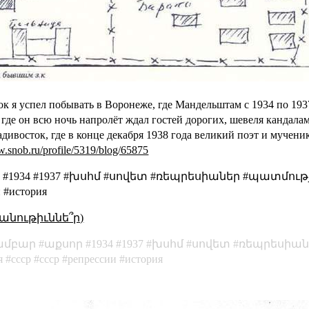
ток я успел побывать в Воронеже, где Мандельштам
с 1934 по 19
 где он
всю ночь напролёт ждал гостей дорогих, шевеля кандала
дивосток, где в конце декабря 1938 года великий поэт и мучени
w.snob.ru/profile/5319/blog/65875
1934 #1937 #խսհմ #սովետ #ռեպրեսիաներ #պատմությու
и #история
անութիւննե՞ր)
ամբար
աքսոր
1934
1937
խսհմ
սովետ
ռեպրեսիան
я
ссср
cccp
репрессии
история