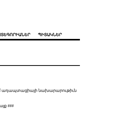
ԱՏԵԳՈՐԻԱՆԵՐ
ՊԻՏԱԿՆԵՐ
էլում ադապտացիայի նախարարութիւն
յք ###