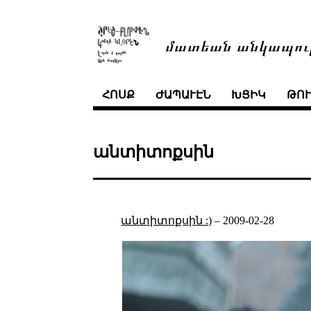
մատեան անկապու
ՀՈՍՔ
ԺԱՊԱՒԷՆ
ԽՑԻԿ
ԹՈ
անտիտոքսին
անտիտոքսին :)
–
2009-02-28