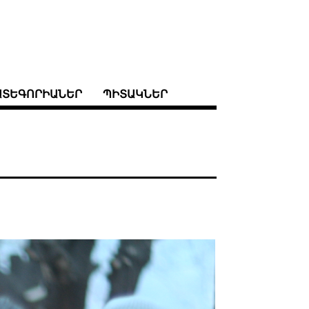
ԱՏԵԳՈՐԻԱՆԵՐ
ՊԻՏԱԿՆԵՐ