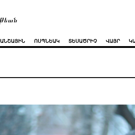
թեան
ՒԱՆՇԱՅԻՆ
ՈՍՊՆԵԱԿ
ՏԵՍԱԾՐԻՉ
ՎԱՅՐ
Կ