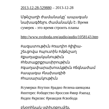
2013-12-28-529880
–
2013-12-28
Մթնշաղի ժամանակը՝ ապագան
նախագծելու ժամանակն է։
Время
сумерек - это время строить планы
http://www.svoboda.org/audio/audio/1058143.html
#ազատութիւն #ռադիո #լիլիա֊
շեւցովա #պուտին #մթնշաղ
#քաղաքականութիւն
#հետաքրքրասիրութիւն
#գաղափարախոսւկթիւն #ճգնաժամ
#ապագա #նախագիծ
#հասարակութիւն
#сумерки #путин #радио #елена-шевцова
#интерес #общество #россия #мир #запад
#идеи #кризис #реакция #свобода
բնօրինակ սփիւռքում(եւ