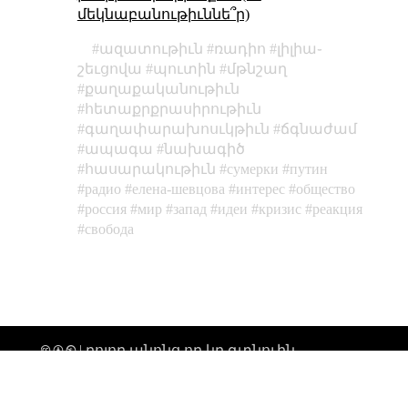
մեկնաբանութիւննե՞ր)
ազատութիւն
ռադիո
լիլիա֊
շեւցովա
պուտին
մթնշաղ
քաղաքականութիւն
հետաքրքրասիրութիւն
գաղափարախոսւկթիւն
ճգնաժամ
ապագա
նախագիծ
հասարակութիւն
сумерки
путин
радио
елена-шевцова
интерес
общество
россия
мир
запад
идеи
кризис
реакция
свобода
🅭 🅯 🄏 | բոլոր անոնց որ կը գտնուին
տիեզերքի միգամածութենէն անդին,
ողջոյններ։ |
թարմացուել է՝ 2026-02-19