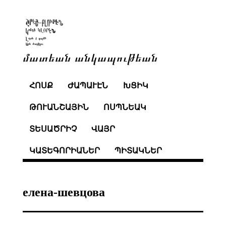
մատեան անկապութեան
ՀՈՍՔ
ԺԱՊԱՒԷՆ
ԽՑԻԿ
ԹՈՒԱՆՇԱՅԻՆ
ՈՍՊՆԵԱԿ
ՏԵՍԱԾՐԻՉ
ՎԱՅՐ
ԿԱՏԵԳՈՐԻԱՆԵՐ
ՊԻՏԱԿՆԵՐ
елена-шевцова