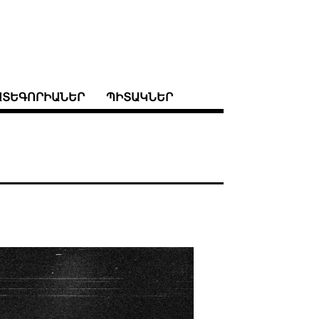
ԱՏԵԳՈՐԻԱՆԵՐ
ՊԻՏԱԿՆԵՐ