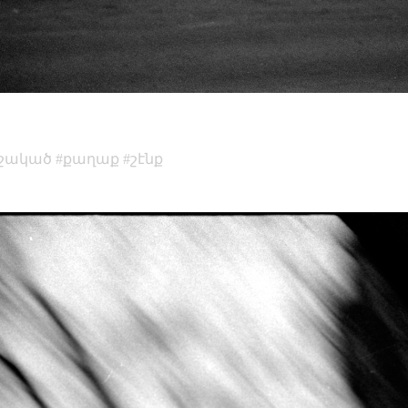
մշակած
քաղաք
շէնք