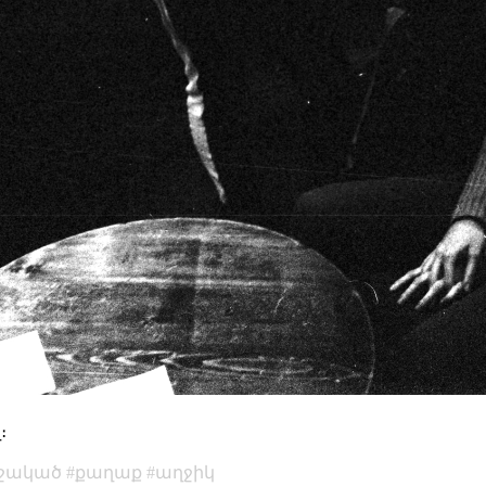
։
մշակած
քաղաք
աղջիկ