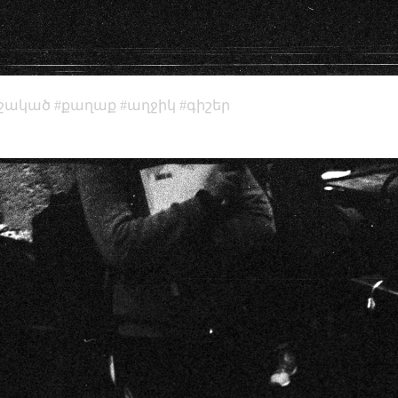
մշակած
քաղաք
աղջիկ
գիշեր