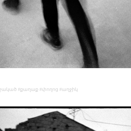
մշակած
քաղաք
փողոց
աղջիկ