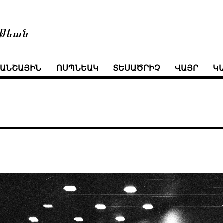
թեան
ՒԱՆՇԱՅԻՆ
ՈՍՊՆԵԱԿ
ՏԵՍԱԾՐԻՉ
ՎԱՅՐ
Կ