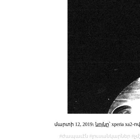
մարտի 12, 2019։
նոյնը
՝ xperia xa2֊ով
ժապաւէն
լուսանկարներ
չ