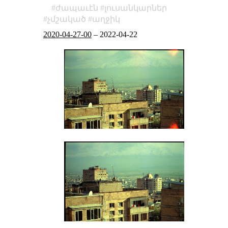
ժապաւէն
լուսանկարներ
չմշակած
աղջիկ
2020-04-27-00
–
2022-04-22