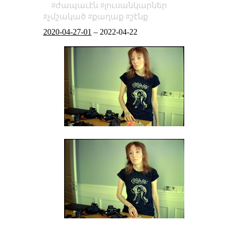
ժապաւէն
լուսանկարներ
չմշակած
քաղաք
շէնք
2020-04-27-01
–
2022-04-22