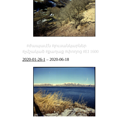
ժապաւէն
լուսանկարներ
չմշակած
քաղաք
փողոց
EI 1600
2020-01-26-1
–
2020-06-18