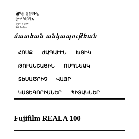
մատեան անկապութեան
ՀՈՍՔ
ԺԱՊԱՒԷՆ
ԽՑԻԿ
ԹՈՒԱՆՇԱՅԻՆ
ՈՍՊՆԵԱԿ
ՏԵՍԱԾՐԻՉ
ՎԱՅՐ
ԿԱՏԵԳՈՐԻԱՆԵՐ
ՊԻՏԱԿՆԵՐ
Fujifilm REALA 100