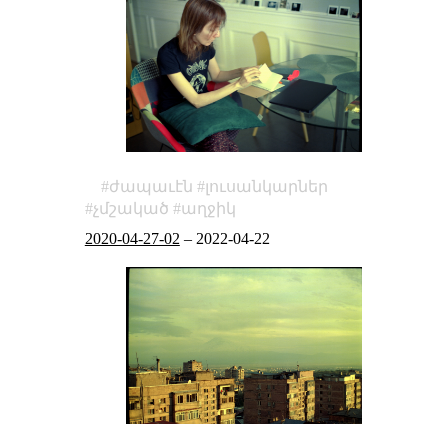
ժապաւէն
լուսանկարներ
չմշակած
աղջիկ
2020-04-27-02
–
2022-04-22