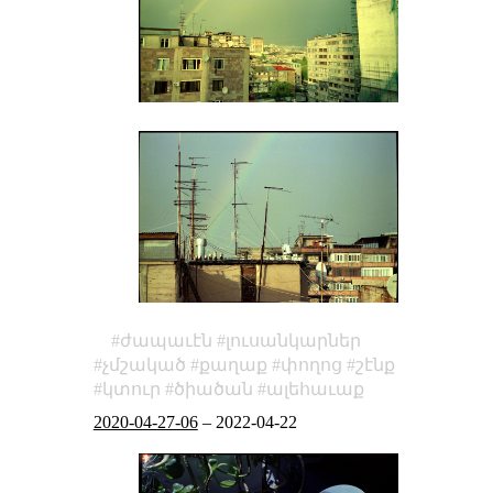
ժապաւէն
լուսանկարներ
չմշակած
քաղաք
փողոց
շէնք
կտուր
ծիածան
ալեհաւաք
2020-04-27-06
–
2022-04-22