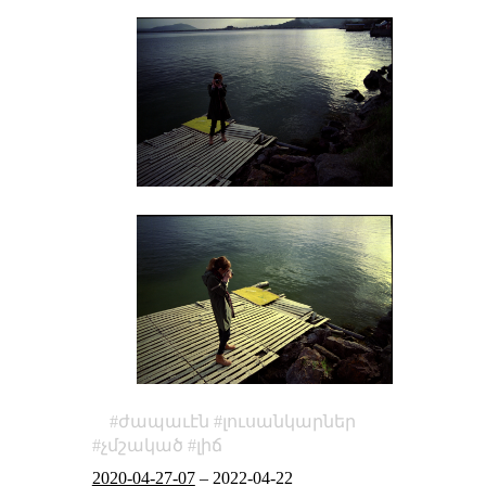
ժապաւէն
լուսանկարներ
չմշակած
լիճ
2020-04-27-07
–
2022-04-22