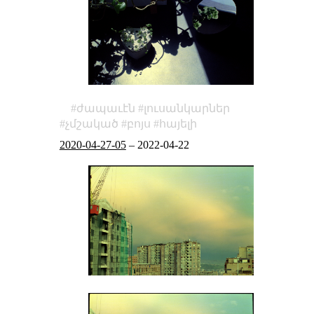
ժապաւէն
լուսանկարներ
չմշակած
բոյս
հայելի
2020-04-27-05
–
2022-04-22