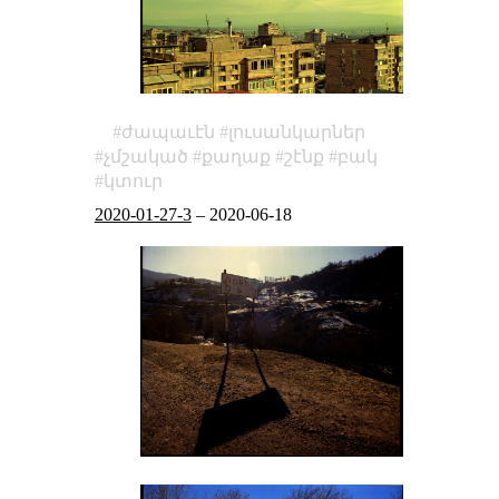
ժապաւէն
լուսանկարներ
չմշակած
քաղաք
շէնք
բակ
կտուր
2020-01-27-3
–
2020-06-18