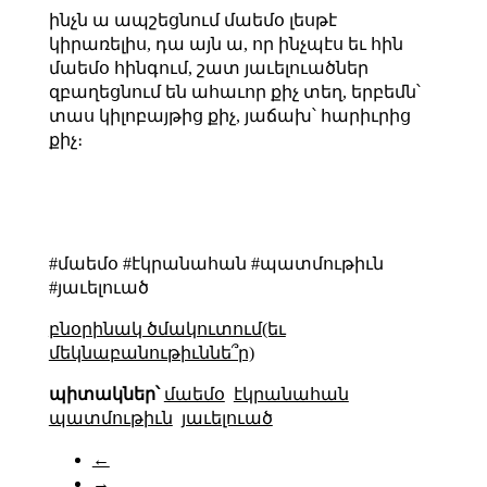
ինչն ա ապշեցնում մաեմօ լեսթէ
կիրառելիս, դա այն ա, որ ինչպէս եւ հին
մաեմօ հինգում, շատ յաւելուածներ
զբաղեցնում են ահաւոր քիչ տեղ, երբեմն՝
տաս կիլոբայթից քիչ, յաճախ՝ հարիւրից
քիչ։
#մաեմօ #էկրանահան #պատմութիւն
#յաւելուած
բնօրինակ ծմակուտում(եւ
մեկնաբանութիւննե՞ր)
պիտակներ՝
մաեմօ
էկրանահան
պատմութիւն
յաւելուած
←
→