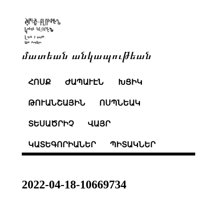
մատեան անկապութեան
ՀՈՍՔ
ԺԱՊԱՒԷՆ
ԽՑԻԿ
ԹՈՒԱՆՇԱՅԻՆ
ՈՍՊՆԵԱԿ
ՏԵՍԱԾՐԻՉ
ՎԱՅՐ
ԿԱՏԵԳՈՐԻԱՆԵՐ
ՊԻՏԱԿՆԵՐ
2022-04-18-10669734