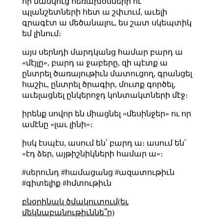
որ մանկուց հեռախօսների ու
պլանշետների հետ ա շփւում, աւելի
գրագէտ ա մեծանալու, ես շատ սկեպտիկ
եմ լինում։
այս սերնդի մարդկանց համար բարդ ա
«մէյլը», բարդ ա ջաբերը, զի պէտք ա
ընտրել ծառայութիւն մատուցող, գրանցել
հաշիւ, ընտրել ծրագիր, մուտք գործել,
աւելացնել ընկերոջդ կոնտակտների մէջ։
իրենք սովոր են միացնել «մեսինջեր» ու որ
ամէնը «լաւ լինի»։
իսկ էսպէս, ասում են՝ բարդ ա։ ասում են՝
«էդ ձեր, այթիշնիկների համար ա»։
#սերունդ #համացանց #ազատութիւն
#գիտելիք #հմտութիւն
բնօրինակ ծմակուտում(եւ
մեկնաբանութիւննե՞ր)