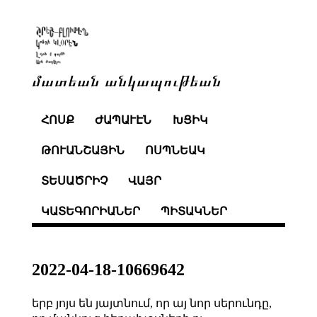
մատեան անկապութեան
ՀՈՍՔ
ԺԱՊԱՒԷՆ
ԽՑԻԿ
ԹՈՒԱՆՇԱՅԻՆ
ՈՍՊՆԵԱԿ
ՏԵՍԱԾՐԻՉ
ՎԱՅՐ
ԿԱՏԵԳՈՐԻԱՆԵՐ
ՊԻՏԱԿՆԵՐ
2022-04-18-10669642
երբ յոյս են յայտնում, որ այ նոր սերունդը,