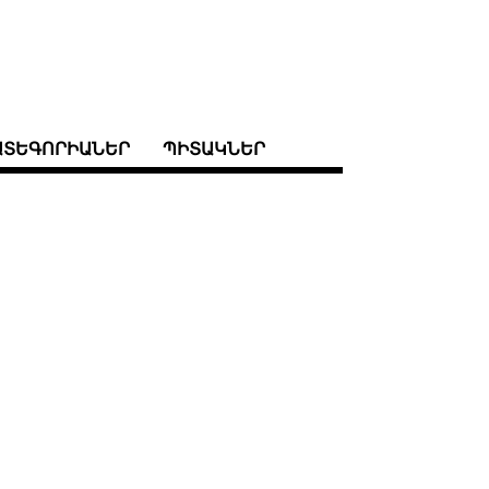
ԱՏԵԳՈՐԻԱՆԵՐ
ՊԻՏԱԿՆԵՐ