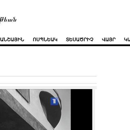
թեան
ՒԱՆՇԱՅԻՆ
ՈՍՊՆԵԱԿ
ՏԵՍԱԾՐԻՉ
ՎԱՅՐ
Կ