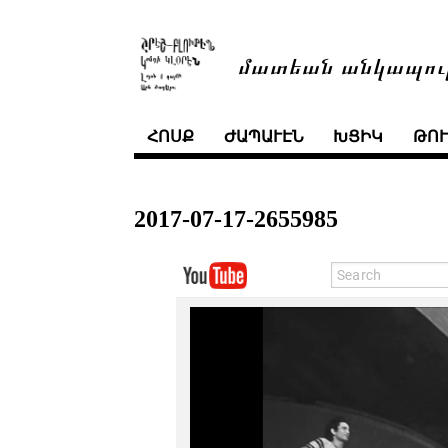
մատեան անկապու
ՀՈՍՔ
ԺԱՊԱՒԷՆ
ԽՑԻԿ
ԹՈ
2017-07-17-2655985