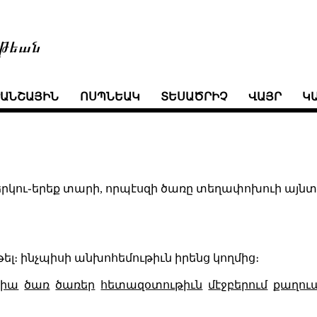
թեան
ՒԱՆՇԱՅԻՆ
ՈՍՊՆԵԱԿ
ՏԵՍԱԾՐԻՉ
ՎԱՅՐ
Կ
երկու֊երեք տարի, որպէսզի ծառը տեղափոխուի այնտեղ,
թել։ ինչպիսի անխոհեմութիւն իրենց կողմից։
ցիա
ծառ
ծառեր
հետազօտութիւն
մէջբերում
քաղու