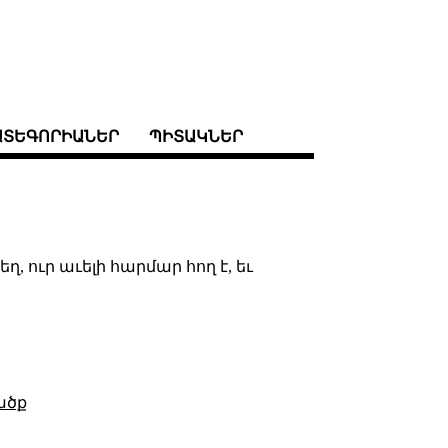
ԱՏԵԳՈՐԻԱՆԵՐ
ՊԻՏԱԿՆԵՐ
 ուր աւելի հարմար հող է, եւ
ածք