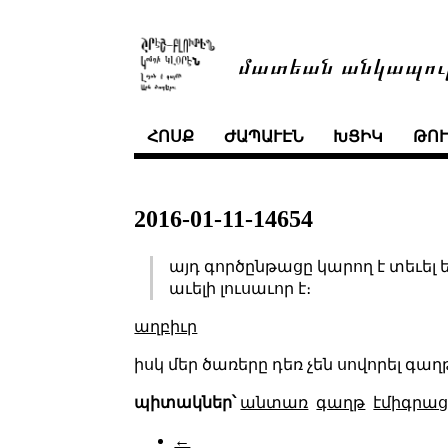
մատեան անկապու
ՀՈՍՔ
ԺԱՊԱՒԷՆ
ԽՑԻԿ
ԹՈ
2016-01-11-14654
այդ գործընթացը կարող է տեւել 
աւելի լուսաւոր է։
աղբիւր
իսկ մեր ծառերը դեռ չեն սովորել գաղ
պիտակներ՝
անտառ
գաղթ
էմիգրա
←