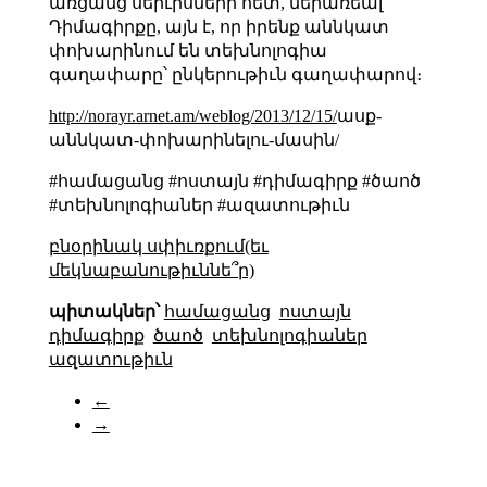
առցանց սերւիսների հետ, ներառեալ
Դիմագիրքը, այն է, որ իրենք աննկատ
փոխարինում են տեխնոլոգիա
գաղափարը՝ ընկերութիւն գաղափարով։
http://norayr.arnet.am/weblog/2013/12/15/
ասք-
աննկատ-փոխարինելու-մասին/
#համացանց #ոստայն #դիմագիրք #ծաոծ
#տեխնոլոգիաներ #ազատութիւն
բնօրինակ սփիւռքում(եւ
մեկնաբանութիւննե՞ր)
պիտակներ՝
համացանց
ոստայն
դիմագիրք
ծաոծ
տեխնոլոգիաներ
ազատութիւն
←
→