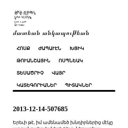
մատեան անկապութեան
ՀՈՍՔ
ԺԱՊԱՒԷՆ
ԽՑԻԿ
ԹՈՒԱՆՇԱՅԻՆ
ՈՍՊՆԵԱԿ
ՏԵՍԱԾՐԻՉ
ՎԱՅՐ
ԿԱՏԵԳՈՐԻԱՆԵՐ
ՊԻՏԱԿՆԵՐ
2013-12-14-507685
Երեւի թէ, իմ ամենամեծ խնդիրներից մէկը