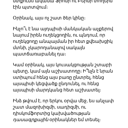
մտքումս ակամա Ֆրոմի ու Բերնի տողերն
էին պտտվում։
Օրինակ, այս ոչ շատ ծեր կինը։
Ինչո՞ւ է նա այդպիսի մանկական աչքերով
նայում իրեն ուղեկցողին, ու պնդում, որ
ուղեկցողը անպայման իր հետ քվեախցիկ
մտնի, չկարողանալով սակայն
պատճառաբանել դա։
Կամ օրինակ, այս կուսակցության շտաբի
պետը, կամ այն աշխատողը։ Ի՞նչն է նրան
ստիպում հենց այս բառը ընտրել, հենց
այսպիսի կեցվածք ընդունել, ու հենց
այսպիսի մարդկանց հետ աշխատել։
Ինձ թվում է, որ երկու օրվա մեջ, ես անչափ
շատ մազոխիզմի, սադիզմի, ու
դիսկոմֆորտից կախվածության
դասագրքային
օրինակներ եմ տեսել։