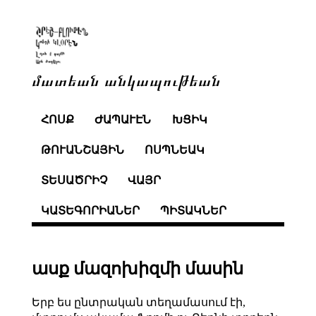
մատեան անկապութեան
ՀՈՍՔ
ԺԱՊԱՒԷՆ
ԽՑԻԿ
ԹՈՒԱՆՇԱՅԻՆ
ՈՍՊՆԵԱԿ
ՏԵՍԱԾՐԻՉ
ՎԱՅՐ
ԿԱՏԵԳՈՐԻԱՆԵՐ
ՊԻՏԱԿՆԵՐ
ասք մազոխիզմի մասին
Երբ ես ընտրական տեղամասում էի,