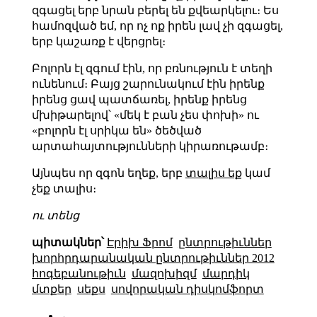
զգացել երբ նրան բերել են քվեարկելու։ Ես
համոզված եմ, որ ոչ ոք իրեն լավ չի զգացել,
երբ կաշառք է վերցրել։
Բոլորն էլ զգում էին, որ բռնություն է տեղի
ունենում։ Բայց շարունակում էին իրենք
իրենց ցավ պատճառել, իրենք իրենց
մխիթարելով՝ «մեկ է բան չես փոխի» ու
«բոլորն էլ սրիկա են» ծեծված
արտահայտությունների կիրառութամբ։
Այնպես որ զգոն եղեք, երբ
տալիս եք
կամ
չեք տալիս։
ու տենց
պիտակներ՝
Էրիխ Ֆրոմ
ընտրութիւններ
խորհրդարանական ընտրութիւններ 2012
հոգեբանութիւն
մազոխիզմ
մարդիկ
մտքեր
սեքս
սովորական դիսկոմֆորտ
←