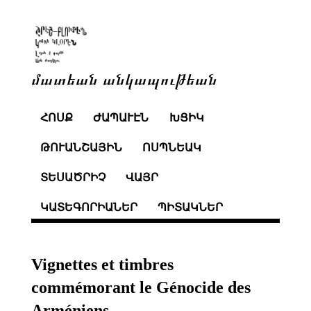
մատեան անկապութեան
ՀՈՍՔ
ԺԱՊԱՒԷՆ
ԽՑԻԿ
ԹՈՒԱՆՇԱՅԻՆ
ՈՍՊՆԵԱԿ
ՏԵՍԱԾՐԻՉ
ՎԱՅՐ
ԿԱՏԵԳՈՐԻԱՆԵՐ
ՊԻՏԱԿՆԵՐ
Vignettes et timbres
commémorant le Génocide des
Arméniens