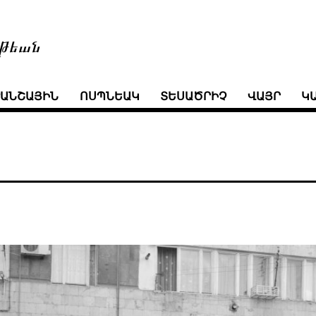
թեան
ՒԱՆՇԱՅԻՆ
ՈՍՊՆԵԱԿ
ՏԵՍԱԾՐԻՉ
ՎԱՅՐ
Կ