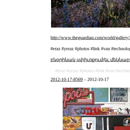
http://www.theguardian.com/world/gallery
#eraz #yeraz #photos #link #van #technolo
բնօրինակ սփիւռքում(եւ մեկնաբ
eraz
yeraz
photos
link
van
techno
2012-10-17-8569
–
2012-10-17