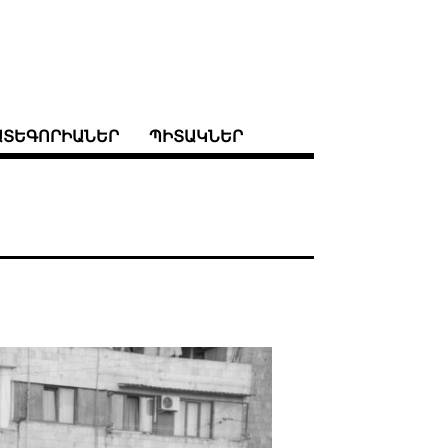
ԱՏԵԳՈՐԻԱՆԵՐ
ՊԻՏԱԿՆԵՐ