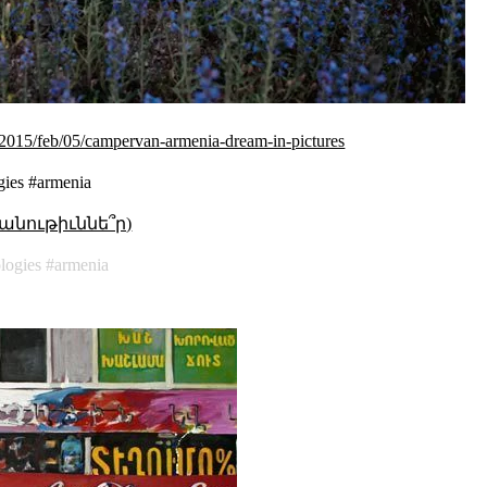
/2015/feb/05/campervan-armenia-dream-in-pictures
gies #armenia
անութիւննե՞ր)
logies
armenia