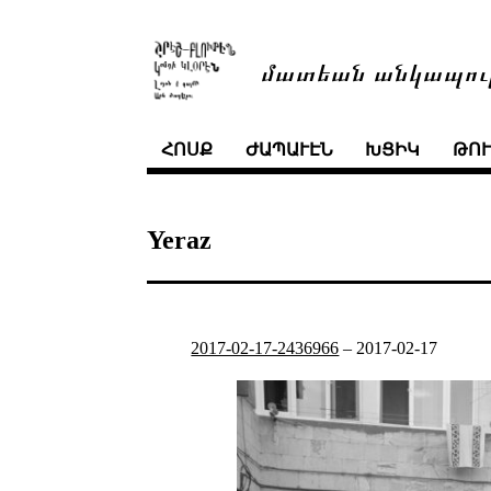
մատեան անկապու
ՀՈՍՔ
ԺԱՊԱՒԷՆ
ԽՑԻԿ
ԹՈ
Yeraz
2017-02-17-2436966
–
2017-02-17