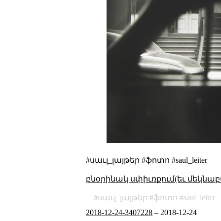
#սաւլ_լայթեր #ֆոտո #saul_leiter
բնօրինակ սփիւռքում(եւ մեկնաբ
սաւլ_լայթեր
ֆոտո
saul_leiter
2018-12-24-3407228
–
2018-12-24