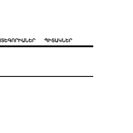
ԱՏԵԳՈՐԻԱՆԵՐ
ՊԻՏԱԿՆԵՐ