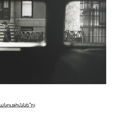
անութիւննե՞ր)