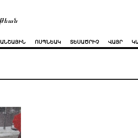
թեան
ՒԱՆՇԱՅԻՆ
ՈՍՊՆԵԱԿ
ՏԵՍԱԾՐԻՉ
ՎԱՅՐ
Կ