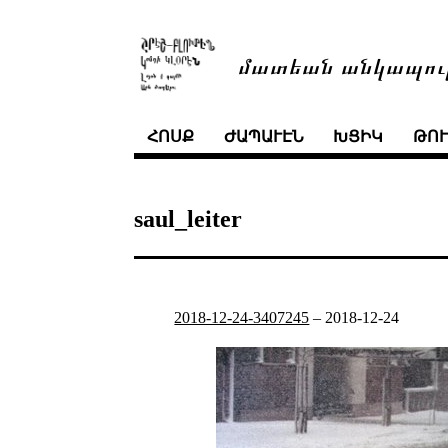
մատեան անկապու
ՀՈՍՔ
ԺԱՊԱՒԷՆ
ԽՑԻԿ
ԹՈ
saul_leiter
2018-12-24-3407245
–
2018-12-24