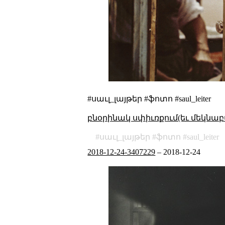
#սաւլ_լայթեր #ֆոտո #saul_leiter
բնօրինակ սփիւռքում(եւ մեկնաբ
սաւլ_լայթեր
ֆոտո
saul_leiter
2018-12-24-3407229
–
2018-12-24