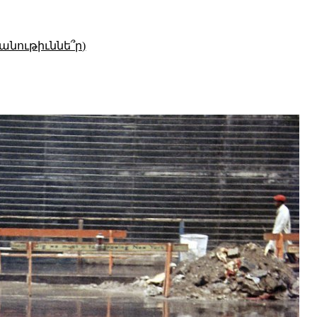
անութիւննե՞ր)