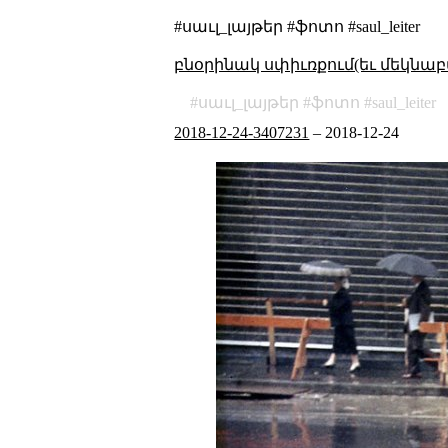
#սաւլ_լայթեր #ֆոտո #saul_leiter
բնօրինակ սփիւռքում(եւ մեկնաբ
սաւլ_լայթեր
ֆոտո
saul_leiter
2018-12-24-3407231
–
2018-12-24