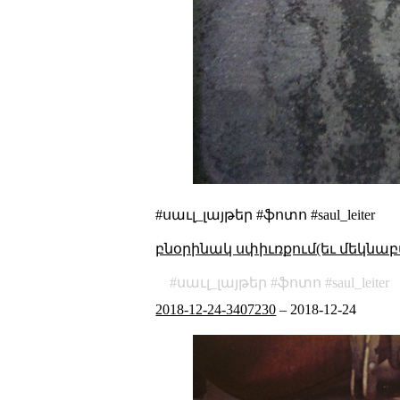
#սաւլ_լայթեր #ֆոտո #saul_leiter
բնօրինակ սփիւռքում(եւ մեկնաբ
սաւլ_լայթեր
ֆոտո
saul_leiter
2018-12-24-3407230
–
2018-12-24