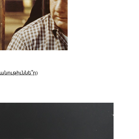
անութիւննե՞ր)