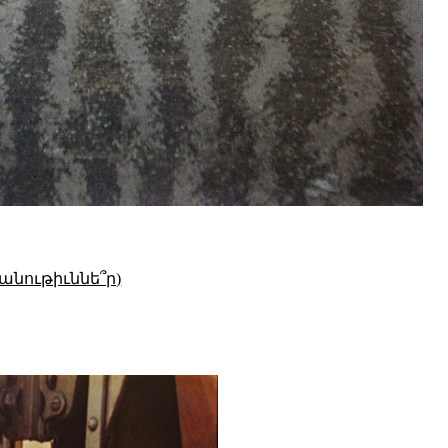
անութիւննե՞ր)