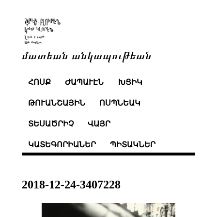
մատեան անկապութեան
ՀՈՍՔ
ԺԱՊԱՒԷՆ
ԽՑԻԿ
ԹՈՒԱՆՇԱՅԻՆ
ՈՍՊՆԵԱԿ
ՏԵՍԱԾՐԻՉ
ՎԱՅՐ
ԿԱՏԵԳՈՐԻԱՆԵՐ
ՊԻՏԱԿՆԵՐ
2018-12-24-3407228