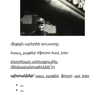
միլթըն աբերիի դուստրը։
#սաւլ_լայթեր #ֆոտո #saul_leiter
բնօրինակ սփիւռքում(եւ
մեկնաբանութիւննե՞ր)
պիտակներ՝
սաւլ_լայթեր
ֆոտո
saul_leiter
←
→