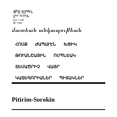
մատեան անկապութեան
ՀՈՍՔ
ԺԱՊԱՒԷՆ
ԽՑԻԿ
ԹՈՒԱՆՇԱՅԻՆ
ՈՍՊՆԵԱԿ
ՏԵՍԱԾՐԻՉ
ՎԱՅՐ
ԿԱՏԵԳՈՐԻԱՆԵՐ
ՊԻՏԱԿՆԵՐ
Pitirim-Sorokin