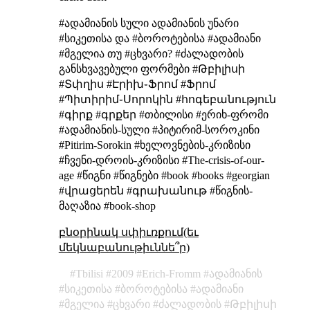
#ადამიანის სული
ადამიანის უნარი
#სიკეთისა და
#ბოროტებისა
#ადამიანი
#მგელია თუ #ცხვარი?
#ძალადობის
განსხვავებული
ფორმები
#Թբիլիսի
#Տփղիս #Էրիխ֊Ֆրոմ #Ֆրոմ
#Պիտիրիմ֊Սորոկին #հոգեբանություն
#գիրք #գրքեր #თბილისი #ერიხ-ფრომი
#ადამიანის-სული #პიტირიმ-სოროკინი
#Pitirim-Sorokin #ხელოვნების-კრიზისი
#ჩვენი-დროის-კრიზისი #The-crisis-of-our-
age #წიგნი #წიგნები #book #books #georgian
#վրացերեն #գրախանութ #წიგნის-
მაღაზია #book-shop
բնօրինակ սփիւռքում(եւ
մեկնաբանութիւննե՞ր)
Tbilisi
2009
Erich-Fromm
ადამიანის
სიკეთისა
ბოროტებისა
ადამიანი
მგელია
ცხვარი
ძალადობის
Թբիլիսի