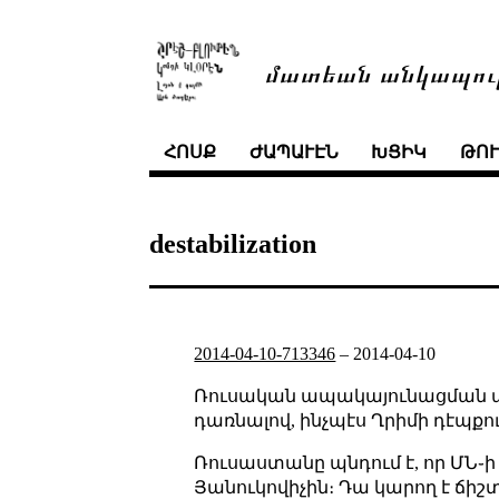
մատեան անկապու
ՀՈՍՔ
ԺԱՊԱՒԷՆ
ԽՑԻԿ
ԹՈ
destabilization
2014-04-10-713346
–
2014-04-10
Ռուսական ապակայունացման արշ
դառնալով, ինչպէս Ղրիմի դէպքու
Ռուսաստանը պնդում է, որ ՄՆ
Յանուկովիչին։ Դա կարող է ճիշտ 