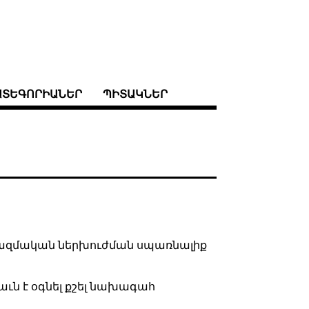
ԱՏԵԳՈՐԻԱՆԵՐ
ՊԻՏԱԿՆԵՐ
ռազմական ներխուժման սպառնալիք
ւն է օգնել քշել նախագահ