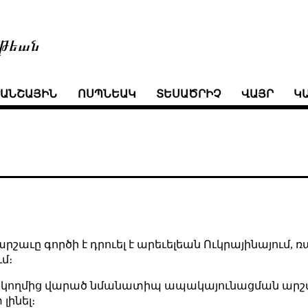
թեան
ՒԱՆՇԱՅԻՆ
ՈՍՊՆԵԱԿ
ՏԵՍԱԾՐԻՉ
ՎԱՅՐ
Կ
աւը գործի է դրուել է արեւելեան Ուկրայինայում
, 
մ։
֊ի կողմից վարած նմանատիպ ապակայունացման արշա
լինել։