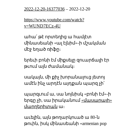
2022-12-20-16377036
–
2022-12-20
https://www.youtube.com/watch?
v=WUND7ECz-4U
ահա՛ թէ որտեղից ա համլէտ
մինասեանի «ալ էլնիմ»֊ի մշակման
մէջ եղած ռիֆը։
երեւի բոնի էմ միքսելը զուարճալի էր
թւում այն ժամանակ։
սակայն, մի քիչ խորանալուց յետոյ
ամէն ինչ արդէն այդքան պարզ չի՝
պարզւում ա, սա նոյնիսկ «բոնի էմ»֊ի
երգը չի, սա իրականում
«մասարայի»
մարղերիտան
ա։
աւելին, այն թողարկուած ա 80֊ն
թուին, իսկ մինասեանի «armenian pop