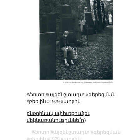
#ֆոտո #այզենշտադտ #գերեզման
#բեռլին #1979 #աղջիկ
բնօրինակ սփիւռքում(եւ
մեկնաբանութիւննե՞ր)
ֆոտո
այզենշտադտ
գերեզման
բեռլին
1979
աղջիկ