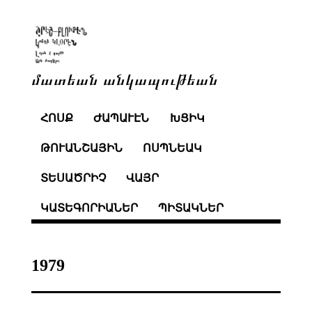
մատեան անկապութեան
ՀՈՍՔ
ԺԱՊԱՒԷՆ
ԽՑԻԿ
ԹՈՒԱՆՇԱՅԻՆ
ՈՍՊՆԵԱԿ
ՏԵՍԱԾՐԻՉ
ՎԱՅՐ
ԿԱՏԵԳՈՐԻԱՆԵՐ
ՊԻՏԱԿՆԵՐ
1979