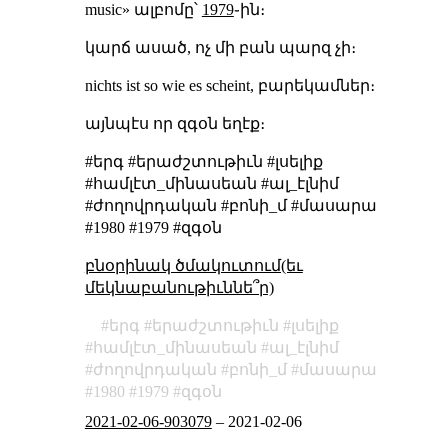
music» ալբոմը՝
1979
֊ին։
կարճ ասած, ոչ մի բան պարզ չի։
nichts ist so wie es scheint, բարեկամներ։
այնպէս որ զգօն եղէք։
#երգ #երաժշտութիւն #լսելիք
#համլէտ_մինասեան #ալ_էլնիմ
#ժողովրդական #բոնի_մ #մասարա
#1980 #1979 #զգօն
բնօրինակ ծմակուտում(եւ
մեկնաբանութիւննե՞ր)
երգ
երաժշտութիւն
լսելիք
համլէտ_մինասեան
ալ_էլնիմ
ժողովրդական
բոնի_մ
մասարա
1980
1979
զգօն
2021-02-06-903079
–
2021-02-06