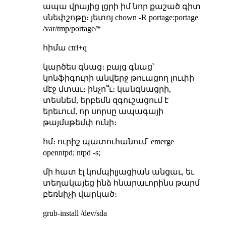
ապա վրայից լցրի իմ նոր քաշած գիտ
սնեփշոթը։ յետոյ chown -R portage:portage
/var/tmp/portage/*
հիմա ctrl+q
կարծես գնաց։ բայց գնաց՝
կոնֆիգուրի անվերջ թուացող լուփի
մէջ մտաւ։ ինչո՞ւ։ կանգնացրի,
տեսնեմ, երբեմն զգուշացում է
երեւում, որ սորսը ապագայի
թայմսթեմփ ունի։
հմ։ ուրիշ պատուհանում՝ emerge
openntpd; ntpd -s;
մի հատ էլ կոմպիլյացիան անցաւ, եւ
տեղակայեց ինձ հնարաւորինս թարմ
բեռնիչի վարկած։
grub-install /dev/sda