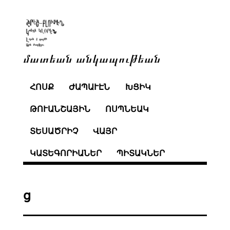
մատեան անկապութեան
ՀՈՍՔ
ԺԱՊԱՒԷՆ
ԽՑԻԿ
ԹՈՒԱՆՇԱՅԻՆ
ՈՍՊՆԵԱԿ
ՏԵՍԱԾՐԻՉ
ՎԱՅՐ
ԿԱՏԵԳՈՐԻԱՆԵՐ
ՊԻՏԱԿՆԵՐ
ց