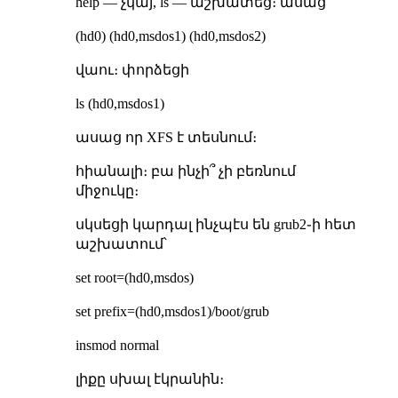
help — չկայ, ls — աշխատեց։ ասաց՝
(hd0) (hd0,msdos1) (hd0,msdos2)
վաու։ փորձեցի
ls (hd0,msdos1)
ասաց որ XFS է տեսնում։
հիանալի։ բա ինչի՞ չի բեռնում
միջուկը։
սկսեցի կարդալ ինչպէս են grub2֊ի հետ
աշխատում՝
set root=(hd0,msdos)
set prefix=(hd0,msdos1)/boot/grub
insmod normal
լիքը սխալ էկրանին։