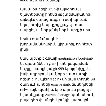
/boot բաժին ունենալ։
ապա քաշեցի grub֊ի այսօրուայ
ելատեքստը իրենց git շտեմարանից։
այնպէս ստացուեց, որ ստիպուած
եղայ ուրիշ կարգչից քաշել, տառ
սարքել, ու նոր լցնել նոր կարգչի վրայ։
հիմա ժամանակն է
խորամանկութիւն կիրառել, որ հեշտ
լինի։
կամ պէտք է գնայի /portrage/sys-boot/grub
եւ պատճենէի grub֊ի տեղակայման
նիշքը, սարքելով git-999 եբիլդ նիշք, եւ
խմբագրելով, կամ, որը շատ աւելի
հեշտ է, ու պէտք չէ ոչ մի բան փոխել git
ծառում՝ արեցի emerge grub, եւ սեղմեցի
ctrl+s, այն պահին, երբ արդէն բացել է
ելատեքստը /var/tmp/portage պանակում,
բայց դեռ չի անցել կոմպիլյացիային։