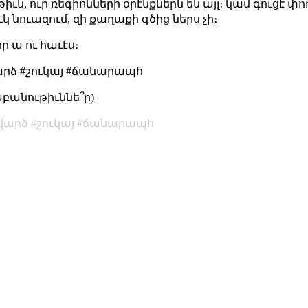
ւթիւն, ուր ռեգիոնների օրէնքներն են այլ։ կամ գուցէ
 նուազում, զի քաղաքի գծից ներս չի։
ր ա ու հաւէս։
արձ #շուկայ #ճանարապհ
աբանութիւննե՞ր)
վարձ
շուկայ
ճանարապհ