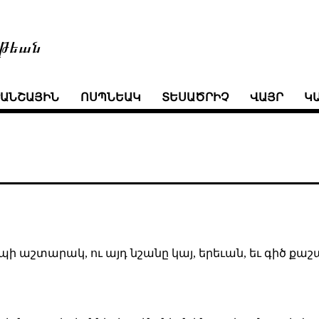
թեան
ՒԱՆՇԱՅԻՆ
ՈՍՊՆԵԱԿ
ՏԵՍԱԾՐԻՉ
ՎԱՅՐ
Կ
էպի աշտարակ, ու այդ նշանը կայ, երեւան, եւ գիծ ք