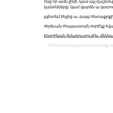
ոնց որ ամն լինի, կամ այլ դաշնո
կանոնները։ կամ վարձն ա կտրուկ
չգիտեմ ինչից ա, բայց հետաքրքի
#երեւան #հայաստան #օրէնք #վ
բնօրինակ ծմակուտում(եւ մեկն
երեւան
հայաստան
օրէնք