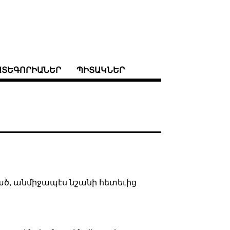
ԱՏԵԳՈՐԻԱՆԵՐ
ՊԻՏԱԿՆԵՐ
աշած, անմիջապէս նշանի հետեւից