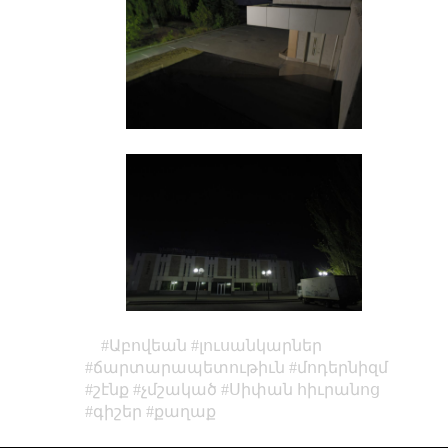
Աբովեան
լուսանկարներ
ճարտարապետութիւն
մոդերնիզմ
շէնք
չմշակած
Սիփան հիւրանոց
գիշեր
քաղաք