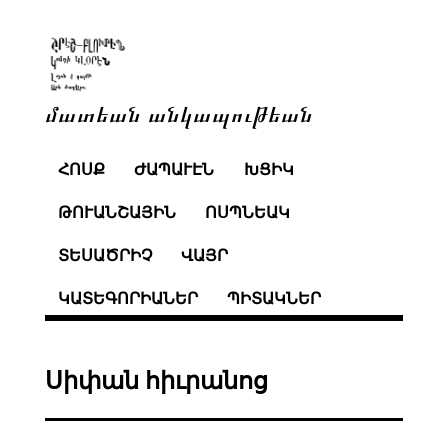
մատեան անկապութեան
ՀՈՍՔ
ԺԱՊԱՒԷՆ
ԽՑԻԿ
ԹՈՒԱՆՇԱՅԻՆ
ՈՍՊՆԵԱԿ
ՏԵՍԱԾՐԻՉ
ՎԱՅՐ
ԿԱՏԵԳՈՐԻԱՆԵՐ
ՊԻՏԱԿՆԵՐ
Սիփան հիւրանոց