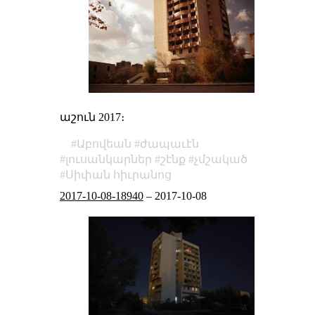
աշուն 2017։
Աբովեան
ժապաւէն
լուսանկարներ
շէնք
չմշակած
Սիփան հիւրանոց
2017-10-08-18940
–
2017-10-08