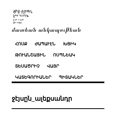
մատեան անկապութեան
ՀՈՍՔ
ԺԱՊԱՒԷՆ
ԽՑԻԿ
ԹՈՒԱՆՇԱՅԻՆ
ՈՍՊՆԵԱԿ
ՏԵՍԱԾՐԻՉ
ՎԱՅՐ
ԿԱՏԵԳՈՐԻԱՆԵՐ
ՊԻՏԱԿՆԵՐ
ջէյսըն_ալեքսանդր