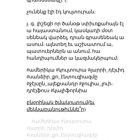
չունենք էլի էդ կուլտուրան։
յ․ գ․ յիշեցի որ ծանօթ սփիւռքահայն էլ
ա հայաստանում, կասկադի մօտ
սենեակ վարձել, դրան գրասենեակ ա
ասում։ այնտեղ եւ աշխատում ա,
պատուերներն ա անում, հա
հանդիպումներ ա կազմակերպում։
#ամերիկա #կուլտուրա #լարրի_դէյւիդ
#սանձիր_քո_էնտուզիազմը
#ջէյսըն_ալեքսանդր #ջուլիա_լուի-
դրէյֆուս #կալիֆորնիա
բնօրինակ ծմակուտում(եւ
մեկնաբանութիւննե՞ր)
ամերիկա
կուլտուրա
լարրի_դէյւիդ
սանձիր_քո_էնտուզիազմը