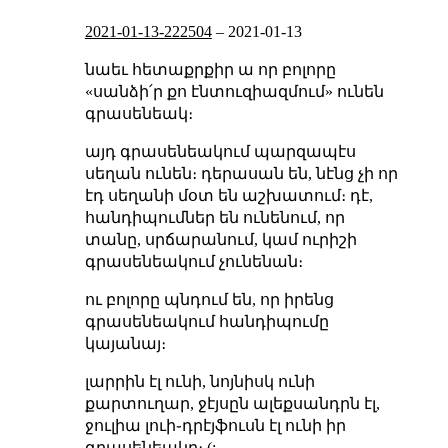
2021-01-13-222504
–
2021-01-13
նաեւ հետաքրքիր ա որ բոլորը
«սանձի՛ր քո էնտուզիազմում» ունեն
գրասենեակ։
այդ գրասենեակում պարզապէս
սեղան ունեն։ դերասան են, նէնց չի որ
էդ սեղանի մօտ են աշխատում։ դէ,
հանդիպումներ են ունենում, որ
տանը, սրճարանում, կամ ուրիշի
գրասենեակում չունենան։
ու բոլորը պնդում են, որ իրենց
գրասենեակում հանդիպումը
կայանայ։
լարրին էլ ունի, նոյնիսկ ունի
քարտուղար, ջէյսըն ալեքսանդրն էլ,
ջուլիա լուի֊դրէյֆուսն էլ ունի իր
գրասենեակը։ (: