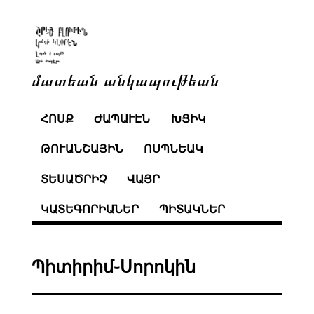
մատեան անկապութեան
ՀՈՍՔ
ԺԱՊԱՒԷՆ
ԽՑԻԿ
ԹՈՒԱՆՇԱՅԻՆ
ՈՍՊՆԵԱԿ
ՏԵՍԱԾՐԻՉ
ՎԱՅՐ
ԿԱՏԵԳՈՐԻԱՆԵՐ
ՊԻՏԱԿՆԵՐ
Պիտիրիմ֊Սորոկին