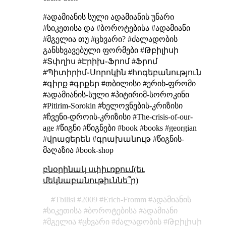
#ადამიანის სული
ადამიანის უნარი
#სიკეთისა და
#ბოროტებისა
#ადამიანი
#მგელია თუ #ცხვარი?
#ძალადობის
განსხვავებული
ფორმები
#Թբիլիսի
#Տփղիս #Էրիխ֊Ֆրոմ #Ֆրոմ
#Պիտիրիմ֊Սորոկին #հոգեբանություն
#գիրք #գրքեր #თბილისი #ერიხ-ფრომი
#ადამიანის-სული #პიტირიმ-სოროკინი
#Pitirim-Sorokin #ხელოვნების-კრიზისი
#ჩვენი-დროის-კრიზისი #The-crisis-of-our-
age #წიგნი #წიგნები #book #books #georgian
#վրացերեն #գրախանութ #წიგნის-
მაღაზია #book-shop
բնօրինակ սփիւռքում(եւ
մեկնաբանութիւննե՞ր)
Tbilisi
2009
Erich-Fromm
ადამიანის
სიკეთისა
ბოროტებისა
ადამიანი
მგელია
ცხვარი
ძალადობის
Թբիլիսի