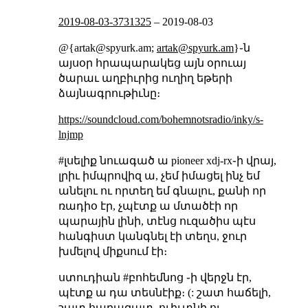
2019-08-03-3731325
–
2019-08-03
@{artak@spyurk.am;
artak@spyurk.am
}֊ն
այսօր հրապարակեց այն օրուայ
ծարաւ աղբիւրից ուղիղ եթերի
ձայնագրութիւնը։
https://soundcloud.com/bohemnotsradio/inky/s-
lnjmp
#լսելիք նուագած ա pioneer xdj-rx֊ի վրայ,
լրիւ իմպրովիզ ա, չեմ իմացել ինչ եմ
անելու ու որտեղ եմ գնալու, քանի որ
ռադիօ էր, չպէտք ա մտածէի որ
պարային լինի, տէնց ուզածիս պէս
հանգիստ կանգնել էի տեղս, ջուր
խմելով միքսում էի։
ստուդիան #բոհեմնոց ֊ի վերջն էր,
պէտք ա դա տեսնէիք։ (: շատ հաճելի,
շատ հարազատ, ուիւտնի ու