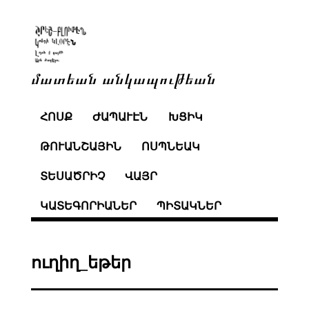
մատեան անկապութեան
ՀՈՍՔ
ԺԱՊԱՒԷՆ
ԽՑԻԿ
ԹՈՒԱՆՇԱՅԻՆ
ՈՍՊՆԵԱԿ
ՏԵՍԱԾՐԻՉ
ՎԱՅՐ
ԿԱՏԵԳՈՐԻԱՆԵՐ
ՊԻՏԱԿՆԵՐ
ուղիղ_եթեր