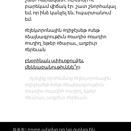
բարեկամ վիճակ էր։ շատ շնորհակալ
եմ, որ ինձ կանչել են, հպարտանում
եմ։
#էլեկտրոնային #դիջէյսեթ #սեթ
#ձայնագրութիւն #ռադիօ #ռադիո
#ուղիղ_եթեր #ծարաւ_աղբիւր
#երեւան
բնօրինակ սփիւռքում(եւ
մեկնաբանութիւննե՞ր)
լսելիք
բոհեմնոց
էլեկտրոնային
դիջէյսեթ
սեթ
ձայնագրութիւն
ռադիօ
ռադիո
ուղիղ_եթեր
ծարաւ_աղբիւր
երեւան
🅭 🅯 🄏 | բոլոր անոնց որ կը գտնուին