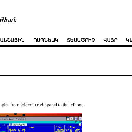
թեան
ՒԱՆՇԱՅԻՆ
ՈՍՊՆԵԱԿ
ՏԵՍԱԾՐԻՉ
ՎԱՅՐ
Կ
es from folder in right panel to the left one