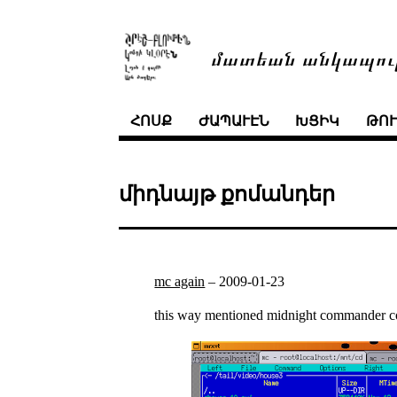
մատեան անկապու
ՀՈՍՔ
ԺԱՊԱՒԷՆ
ԽՑԻԿ
ԹՈ
միդնայթ քոմանդեր
mc again
–
2009-01-23
this way mentioned midnight commander copi