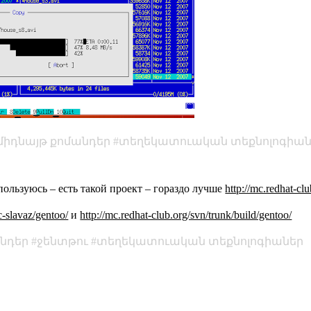
միդնայթ քոմանդեր
տեղեկատուական տեքնոլոգիան
пользуюсь – есть такой проект – гораздо лучше
http://mc.redhat-cl
c-slavaz/gentoo/
и
http://mc.redhat-club.org/svn/trunk/build/gentoo/
անդեր
ջենտթու
տեղեկատուական տեքնոլոգիաներ