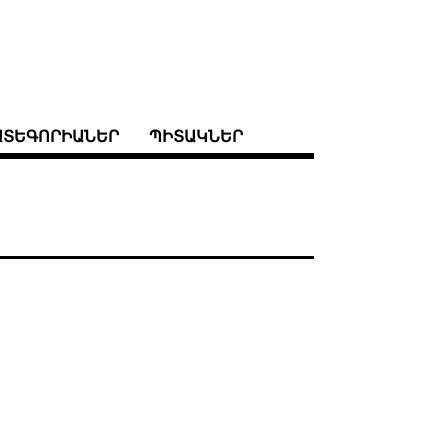
ԱՏԵԳՈՐԻԱՆԵՐ
ՊԻՏԱԿՆԵՐ