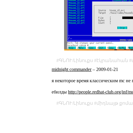
ԳՆՈՒ/Լինուքս
էկրանահան
midnight commander
–
2009-01-21
я некоторое время классическим mc не 
ебилды
http://people.redhat-club.org/inf/m
ԳՆՈՒ/Լինուքս
միդնայթ քոմ