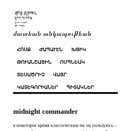
մատեան անկապութեան
ՀՈՍՔ
ԺԱՊԱՒԷՆ
ԽՑԻԿ
ԹՈՒԱՆՇԱՅԻՆ
ՈՍՊՆԵԱԿ
ՏԵՍԱԾՐԻՉ
ՎԱՅՐ
ԿԱՏԵԳՈՐԻԱՆԵՐ
ՊԻՏԱԿՆԵՐ
midnight commander
я некоторое время классическим mc не пользуюсь –