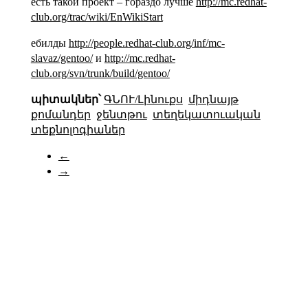
есть такой проект – гораздо лучше
http://mc.redhat-
club.org/trac/wiki/EnWikiStart
ебилды
http://people.redhat-club.org/inf/mc-
slavaz/gentoo/
и
http://mc.redhat-
club.org/svn/trunk/build/gentoo/
պիտակներ՝
ԳՆՈՒ/Լինուքս
միդնայթ
քոմանդեր
ջենտթու
տեղեկատուական
տեքնոլոգիաներ
←
→