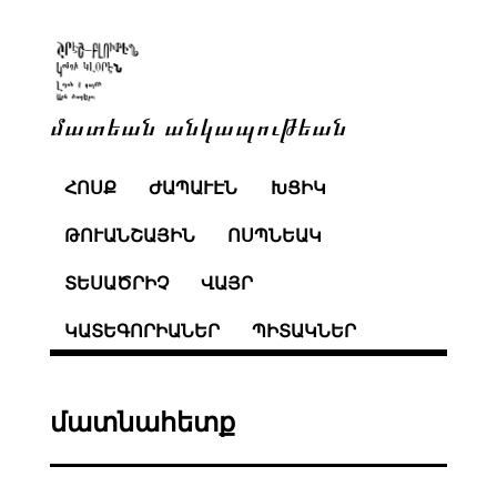
մատեան անկապութեան
ՀՈՍՔ
ԺԱՊԱՒԷՆ
ԽՑԻԿ
ԹՈՒԱՆՇԱՅԻՆ
ՈՍՊՆԵԱԿ
ՏԵՍԱԾՐԻՉ
ՎԱՅՐ
ԿԱՏԵԳՈՐԻԱՆԵՐ
ՊԻՏԱԿՆԵՐ
մատնահետք