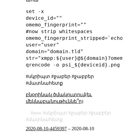
set -x

device_id=""

omemo_fingerprint=""

#now strip whitespaces

omemo_fingerprint_stripped=`echo ${o
user="user"

domain="domain.tld"

str="xmpp:${user}@${domain}?omemo-si
#սկրիպտ #ջաբեր #ջաբբեր
#մատնահետք
բնօրինակ ծմակուտում(եւ
մեկնաբանութիւննե՞ր)
now
սկրիպտ
ջաբեր
ջաբբեր
մատնահետք
2020-08-10-4459397
–
2020-08-10