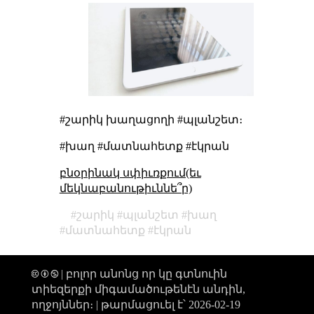
#շարիկ խաղացողի #պլանշետ։
#խաղ #մատնահետք #էկրան
բնօրինակ սփիւռքում(եւ
մեկնաբանութիւննե՞ր)
շարիկ
պլանշետ
խաղ
մատնահետք
էկրան
🅭 🅯 🄏 | բոլոր անոնց որ կը գտնուին
տիեզերքի միգամածութենէն անդին,
ողջոյններ։ |
թարմացուել է՝ 2026-02-19