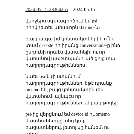
2024-05-15-23364255
–
2024-05-15
վերջերս օգտագործում եմ psi
որովհետեւ ահաւորն ա dino֊ն։
բայց ապա իմ կոնտակտներին ո՞նց
տամ qr code որ իրանց conversations֊ը ինձ
ընդունի որպէս վստահելի։ ու որ
վահանով պաշտպանուած ցոյց տայ
հաղորդագրութիւններս։
նաեւ psi֊ն չի ստանում
հաղորդագրութիւններ, եթէ դրանք
omemo են, բայց կոնտակտին չես
վստահում։ այնպէս որ
հաղորդագրութիւններ եմ բաց թողել։
psi֊ից վերցնում եմ device id ու omemo
մատնահետքը, ոնց կայ,
բացատներով, յետոյ կը հանեմ։ ու
ահա՝