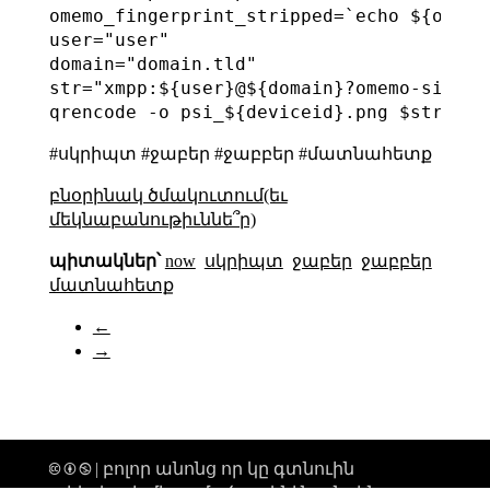
omemo_fingerprint_stripped=`echo ${omemo
user="user"

domain="domain.tld"

str="xmpp:${user}@${domain}?omemo-sid-${
#սկրիպտ #ջաբեր #ջաբբեր #մատնահետք
բնօրինակ ծմակուտում(եւ
մեկնաբանութիւննե՞ր)
պիտակներ՝
now
սկրիպտ
ջաբեր
ջաբբեր
մատնահետք
←
→
🅭 🅯 🄏 | բոլոր անոնց որ կը գտնուին