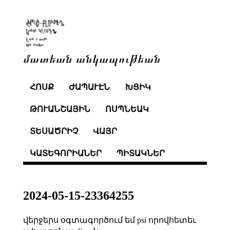
մատեան անկապութեան
ՀՈՍՔ
ԺԱՊԱՒԷՆ
ԽՑԻԿ
ԹՈՒԱՆՇԱՅԻՆ
ՈՍՊՆԵԱԿ
ՏԵՍԱԾՐԻՉ
ՎԱՅՐ
ԿԱՏԵԳՈՐԻԱՆԵՐ
ՊԻՏԱԿՆԵՐ
2024-05-15-23364255
վերջերս օգտագործում եմ psi որովհետեւ