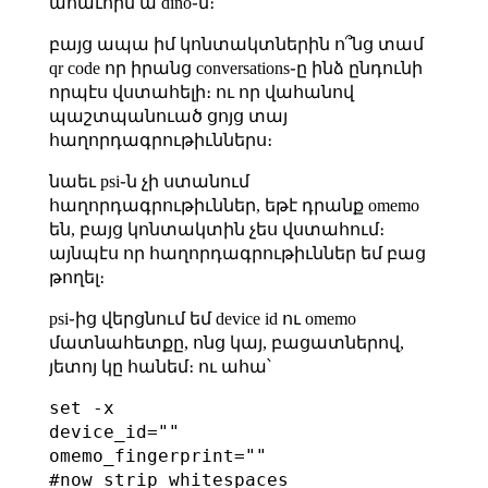
ահաւորն ա dino֊ն։
բայց ապա իմ կոնտակտներին ո՞նց տամ
qr code որ իրանց conversations֊ը ինձ ընդունի
որպէս վստահելի։ ու որ վահանով
պաշտպանուած ցոյց տայ
հաղորդագրութիւններս։
նաեւ psi֊ն չի ստանում
հաղորդագրութիւններ, եթէ դրանք omemo
են, բայց կոնտակտին չես վստահում։
այնպէս որ հաղորդագրութիւններ եմ բաց
թողել։
psi֊ից վերցնում եմ device id ու omemo
մատնահետքը, ոնց կայ, բացատներով,
յետոյ կը հանեմ։ ու ահա՝
set -x

device_id=""

omemo_fingerprint=""

#now strip whitespaces
