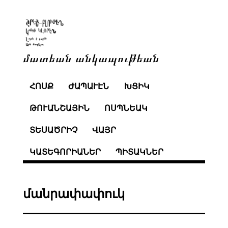
մատեան անկապութեան
ՀՈՍՔ
ԺԱՊԱՒԷՆ
ԽՑԻԿ
ԹՈՒԱՆՇԱՅԻՆ
ՈՍՊՆԵԱԿ
ՏԵՍԱԾՐԻՉ
ՎԱՅՐ
ԿԱՏԵԳՈՐԻԱՆԵՐ
ՊԻՏԱԿՆԵՐ
մանրափափուկ