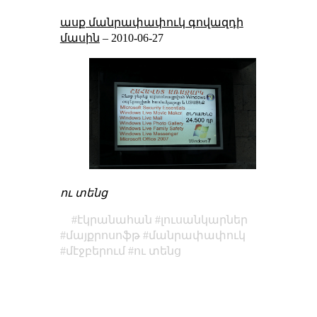
ասք մանրափափուկ գովազդի
մասին
–
2010-06-27
ու տենց
էկրանահան
լուսանկարներ
մայքրոսոֆթ
մանրափափուկ
մէջբերում
ու տենց