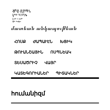
մատեան անկապութեան
ՀՈՍՔ
ԺԱՊԱՒԷՆ
ԽՑԻԿ
ԹՈՒԱՆՇԱՅԻՆ
ՈՍՊՆԵԱԿ
ՏԵՍԱԾՐԻՉ
ՎԱՅՐ
ԿԱՏԵԳՈՐԻԱՆԵՐ
ՊԻՏԱԿՆԵՐ
հումանիզմ